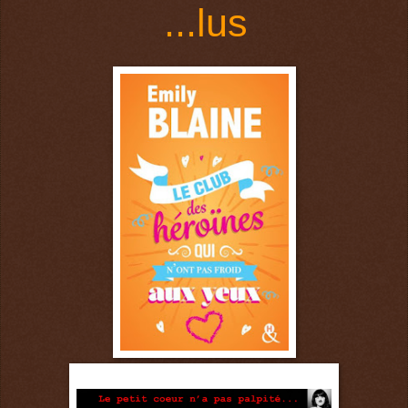
...
l
us