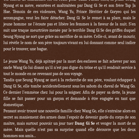
Nyang
et sa mère, escortées et maltraitées par
Dang Gi Se
et son frère
Tap Ja
Hae
. Témoin de ces violences,
Wang Yu
, Prince Héritier de Goryeo qui les
accompagne, veut les faire détacher.
Dang Gi Se
le remet à sa place, mais le
jeune homme ne l'écoute pas et libère les femmes à la faveur de la nuit. S'en
suit une traque meurtrière menée par le terrible
Dang Gi Se
des griffes duquel
Seung Nyang
ne sort que grâce au sacrifice de sa mère. Celle-ci, avant de mourir,
lui révèle le nom de son père toujours vivant en lui donnant comme seul indice
pour le trouver, une bague.
Le jeune
Wang Yu
, déjà apitoyé par la mort des esclaves se fait achever par son
oncle
Wang Go
lui disant qu'il n'est pas digne du trône et qu'il rendrait service à
tout le monde en ne revenant pas de son voyage.
Tandis que
Seung Nyang
se met à la recherche de son père, voulant échapper à
Dang Gi Se
, elle tombe accidentellement sous les sabots du cheval de
Wang Go
.
Ce dernier l'emmène chez lui pour la soigner. Afin de payer sa dette, la jeune
fille se fait passer pour un garçon et demande à être engagée en tant que
domestique.
Pensant avoir trouvé une nouvelle famille chez
Wang Go
, elle
s'entraîne alors en
secret au maniement des armes dans l'espoir de devenir garde du corps de son
maître, mais surtout pouvoir un jour tuer
Dang Gi Se
et venger la mort de sa
mère. Mais quelle n'est pas sa surprise quand elle découvre que les deux
hommes son amis...