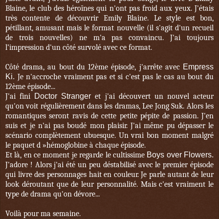
Blaine, le club des héroïnes qui n'ont pas froid aux yeux. J'étais
très contente de découvrir Emily Blaine. Le style est bon,
pétillant, amusant mais le format nouvelle (il s'agit d'un recueil
de trois nouvelles) ne m'a pas convaincu. J'ai toujours
l’impression d'un côté survolé avec ce format.
Côté drama, au bout du 12ème épisode, j'arrête avec
Empress
Ki.
Je n'accroche vraiment pas et si c'est pas le cas au bout du
12ème épisode...
J'ai fini
Doctor Stranger
et j'ai découvert un nouvel acteur
qu'on voit régulièrement dans les dramas, Lee Jong Suk. Alors les
romantiques seront ravis de cette petite pépite de passion. J'en
suis et je n'ai pas boudé mon plaisir. J'ai même pu dépasser le
scénario complètement ubuesque. Un vrai bon moment malgré
le paquet d »hémoglobine à chaque épisode.
Et là, en ce moment je regarde le cultissime
Boys over Flowers.
J'adore ! Alors j'ai été un peu déstabilisé avec le premier épisode
qui livre des personnages hait en couleur. Je parle autant de leur
look déroutant que de leur personnalité. Mais c'est vraiment le
type de drama qu'on dévore...
Voilà pour ma semaine.