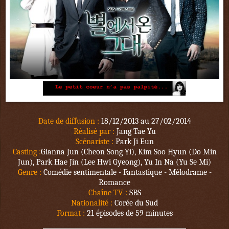
Date de diffusion :
18/12/2013 au 27/02/2014
Réalisé par :
Jang Tae Yu
Scénariste :
Park Ji Eun
Casting :
Gianna Jun (Cheon Song Yi),
Kim Soo Hyun (Do Min
Jun), Park Hae Jin (Lee Hwi Gyeong), Yu In Na (Yu Se Mi)
Genre :
Comédie sentimentale - Fantastique - Mélodrame -
Romance
Chaîne TV :
SBS
Nationalité :
Corée du Sud
Format :
21 épisodes de 59 minutes