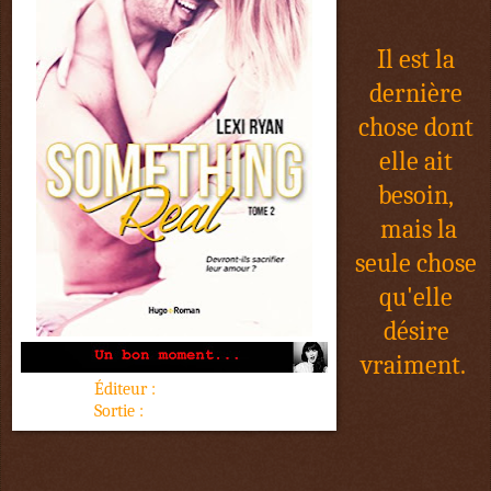
Il est la
dernière
chose dont
elle ait
besoin,
mais la
seule chose
qu'elle
désire
vraiment.
Éditeur :
Hugo Roman
Sortie :
12 janvier 2017