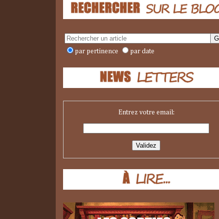
par pertinence
par date
Entrez votre email: