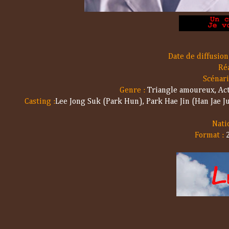
Date de diffusion
Réa
Scénari
Genre :
Triangle amoureux,
Act
Casting :
Lee Jong Suk (Park Hun),
Park Hae Jin (Han Jae J
Natio
Format :