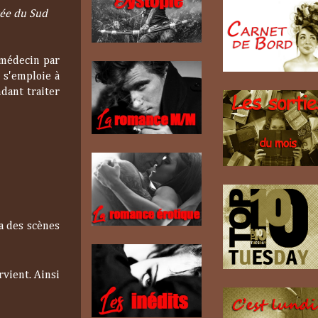
rée du Sud
 médecin par
l s'emploie à
dant traiter
 a des scènes
rvient. Ainsi