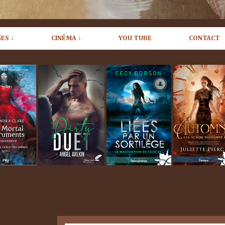
ES ↓
CINÉMA ↓
YOU TUBE
CONTACT