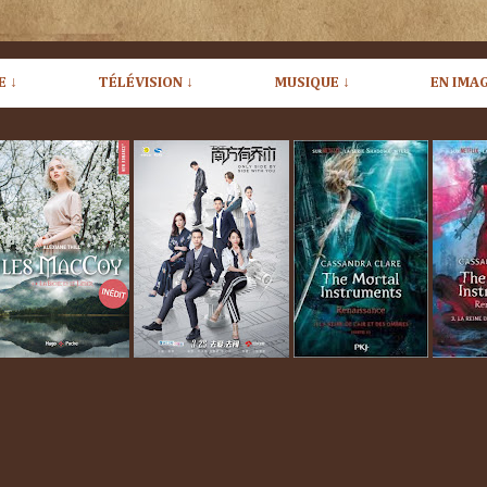
E ↓
TÉLÉVISION ↓
MUSIQUE ↓
EN IMAG