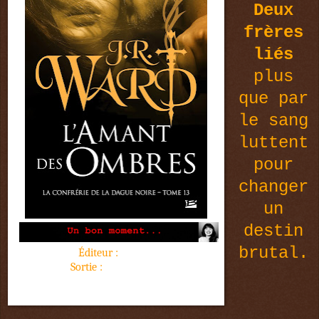
Deux
frères
liés
plus
que par
le sang
luttent
pour
changer
un
destin
brutal.
Éditeur :
Milady
Sortie :
25 mai 2016
648 pages