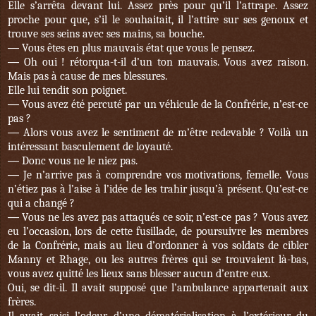
Elle s’arrêta devant lui. Assez près pour qu’il l’attrape. Assez
proche pour que, s’il le souhaitait, il l’attire sur ses genoux et
trouve ses seins avec ses mains, sa bouche.
—
Vous êtes en plus mauvais état que vous le pensez.
—
Oh oui ! rétorqua-t-il d’un ton mauvais. Vous avez raison.
Mais pas à cause de mes blessures.
Elle lui tendit son poignet.
—
Vous avez été percuté par un véhicule de la Confrérie, n’est-ce
pas ?
—
Alors vous avez le sentiment de m’être redevable ? Voilà un
intéressant basculement de loyauté.
—
Donc vous ne le niez pas.
—
Je n’arrive pas à comprendre vos motivations, femelle. Vous
n’étiez pas à l’aise à l’idée de les trahir jusqu’à présent. Qu’est-ce
qui a changé ?
—
Vous ne les avez pas attaqués ce soir, n’est-ce pas ? Vous avez
eu l’occasion, lors de cette fusillade, de poursuivre les membres
de la Confrérie, mais au lieu d’ordonner à vos soldats de cibler
Manny et Rhage, ou les autres frères qui se trouvaient là-bas,
vous avez quitté les lieux sans blesser aucun d’entre eux.
Oui, se dit-il. Il avait supposé que l’ambulance appartenait aux
frères.