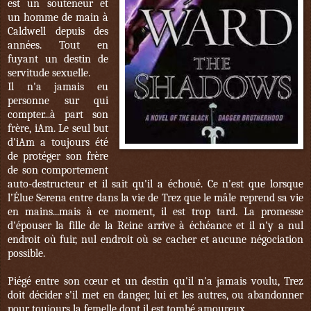
est un souteneur et
un homme de main à
Caldwell depuis des
années. Tout en
fuyant un destin de
servitude sexuelle.
Il n'a jamais eu
personne sur qui
compter...à part son
frère, iAm. Le seul but
d'iAm a toujours été
de protéger son frère
de son comportement
auto-destructeur et il sait qu'il a échoué. Ce n'est que lorsque
l’Élue Serena entre dans la vie de Trez que le mâle reprend sa vie
en mains...mais à ce moment, il est trop tard. La promesse
d'épouser la fille de la Reine arrive à échéance et il n'y a nul
endroit où fuir, nul endroit où se cacher et aucune négociation
possible.
Piégé entre son cœur et un destin qu'il n'a jamais voulu, Trez
doit décider s'il met en danger, lui et les autres, ou abandonner
pour toujours la femelle dont il est tombé amoureux.