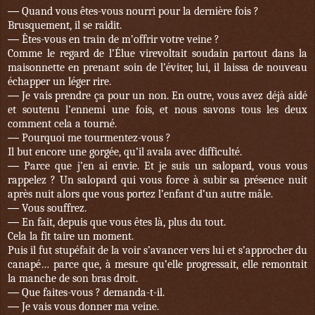
—
Quand vous êtes-vous nourri pour la dernière fois ?
Brusquement, il se raidit.
—
Êtes-vous en train de m’offrir votre veine ?
Comme le regard de l’Élue virevoltait soudain partout dans la
maisonnette en prenant soin de l’éviter, lui, il laissa de nouveau
échapper un léger rire.
—
Je vais prendre ça pour un non. En outre, vous avez déjà aidé
et soutenu l’ennemi une fois, et nous savons tous les deux
comment cela a tourné.
—
Pourquoi me tourmentez-vous ?
Il but encore une gorgée, qu’il avala avec difficulté.
—
Parce que j’en ai envie. Et je suis un salopard, vous vous
rappelez ? Un salopard qui vous force à subir sa présence nuit
après nuit alors que vous portez l’enfant d’un autre mâle.
—
Vous souffrez.
—
En fait, depuis que vous êtes là, plus du tout.
Cela la fit taire un moment.
Puis il fut stupéfait de la voir s’avancer vers lui et s’approcher du
canapé… parce que, à mesure qu’elle progressait, elle remontait
la manche de son bras droit.
—
Que faites-vous ? demanda-t-il.
—
Je vais vous donner ma veine.