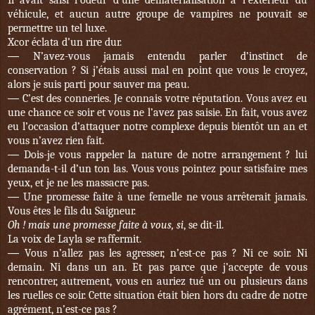
Il avait saisi l’odeur d’une dématérialisation à l’extérieur du
véhicule, et aucun autre groupe de vampires ne pouvait se
permettre un tel luxe.
Xcor éclata d’un rire dur.
—
N’avez-vous jamais entendu parler d’instinct de
conservation ? Si j’étais aussi mal en point que vous le croyez,
alors je suis parti pour sauver ma peau.
—
C’est des conneries. Je connais votre réputation. Vous avez eu
une chance ce soir et vous ne l’avez pas saisie. En fait, vous avez
eu l’occasion d’attaquer notre complexe depuis bientôt un an et
vous n’avez rien fait.
—
Dois-je vous rappeler la nature de notre arrangement ? lui
demanda-t-il d’un ton las. Vous vous pointez pour satisfaire mes
yeux, et je ne les massacre pas.
—
Une promesse faite à une femelle ne vous arrêterait jamais.
Vous êtes le fils du Saigneur.
Oh ! mais une promesse faite à vous, si
, se dit-il.
La voix de Layla se raffermit.
—
Vous n’allez pas les agresser, n’est-ce pas ? Ni ce soir. Ni
demain. Ni dans un an. Et pas parce que j’accepte de vous
rencontrer, autrement, vous en auriez tué un ou plusieurs dans
les ruelles ce soir. Cette situation était bien hors du cadre de notre
agrément, n’est-ce pas ?