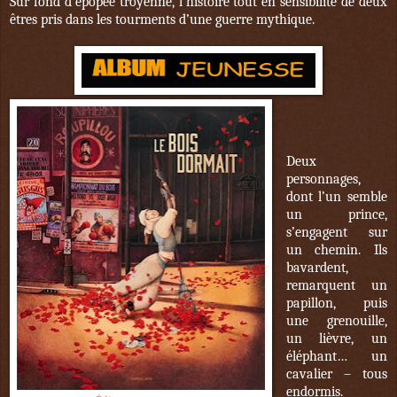
Sur fond d’épopée troyenne, l’histoire tout en sensibilité de deux
êtres pris dans les tourments d’une guerre mythique.
Deux
personnages,
dont l’un semble
un prince,
s’engagent sur
un chemin. Ils
bavardent,
remarquent un
papillon, puis
une grenouille,
un lièvre, un
éléphant… un
cavalier – tous
endormis.