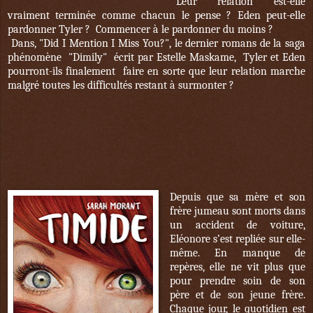
Leur relation est-elle
vraiment terminée comme chacun le pense ? Eden peut-elle
pardonner Tyler ? Commencer à le pardonner du moins ?
Dans, "Did I Mention I Miss You?", le dernier romans de la saga
phénomène "Dimily" écrit par Estelle Maskame, Tyler et Eden
pourront-ils finalement faire en sorte que leur relation marche
malgré toutes les difficultés restant à surmonter ?
Depuis que sa mère et son
frère jumeau sont morts dans
un accident de voiture,
Eléonore s’est repliée sur elle-
même. En manque de
repères, elle ne vit plus que
pour prendre soin de son
père et de son jeune frère.
Chaque jour, le quotidien est