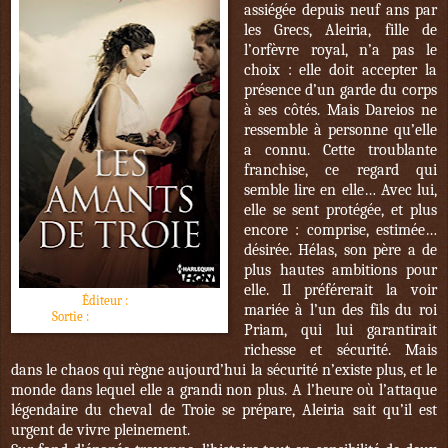
assiégée depuis neuf ans par
les Grecs, Aleiria, fille de
l’orfèvre royal, n’a pas le
choix : elle doit accepter la
présence d’un garde du corps
à ses côtés. Mais Dareios ne
ressemble à personne qu’elle
a connu. Cette troublante
franchise, ce regard qui
semble lire en elle… Avec lui,
elle se sent protégée, et plus
encore : comprise, estimée…
désirée. Hélas, son père a de
plus hautes ambitions pour
elle. Il préférerait la voir
Éditeur :
HQN
mariée à l’un des fils du roi
Sortie :
16 novembre 2016
Priam, qui lui garantirait
richesse et sécurité. Mais
dans le chaos qui règne aujourd’hui la sécurité n’existe plus, et le
monde dans lequel elle a grandi non plus. A l’heure où l’attaque
légendaire du cheval de Troie se prépare, Aleiria sait qu’il est
urgent de vivre pleinement.