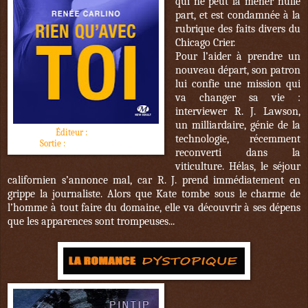
qui ne peut la mener nulle
part, et est condamnée à la
rubrique des faits divers du
Chicago Crier.
Pour l’aider à prendre un
nouveau départ, son patron
lui confie une mission qui
va changer sa vie :
interviewer R. J. Lawson,
un milliardaire, génie de la
Éditeur :
Milady
technologie, récemment
Sortie :
18 novembre 2016
reconverti dans la
viticulture. Hélas, le séjour
californien s’annonce mal, car R. J. prend immédiatement en
grippe la journaliste. Alors que Kate tombe sous le charme de
l’homme à tout faire du domaine, elle va découvrir à ses dépens
que les apparences sont trompeuses...