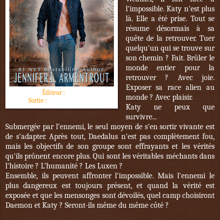
l'impossible. Katy n'est plus
là. Elle a été prise. Tout se
résume désormais à sa
quête de la retrouver. Tuer
quelqu'un qui se trouve sur
son chemin ? Fait. Brûler le
monde entier pour la
retrouver ? Avec joie.
Exposer sa race alien au
Éditeur :
J'ai lu
monde ? Avec plaisir.
Sortie :
16 novembre 2016
Katy ne peux que
survivre...
Submergée par l'ennemi, le seul moyen de s'en sortir vivante est
de s'adapter. Après tout, Daedalus n'est pas complètement fou,
mais les objectifs de son groupe sont effrayants et les vérités
qu'ils prônent encore plus. Qui sont les véritables méchants dans
l'histoire ? L'humanité ? Les Luxen ?
Ensemble, ils peuvent affronter l'impossible. Mais l'ennemi le
plus dangereux est toujours présent, et quand la vérité est
exposée et que les mensonges sont dévoilés, quel camp choisiront
Daemon et Katy ? Seront-ils même du même côté ?