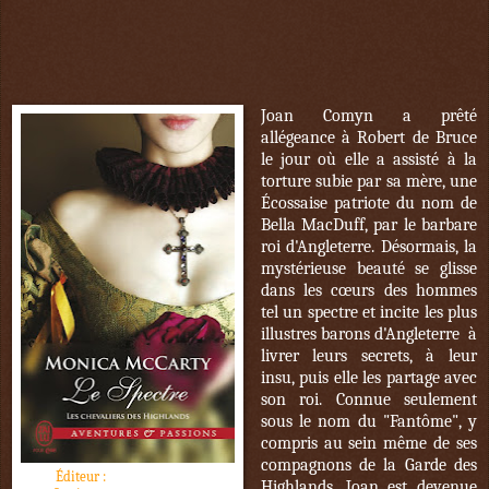
Joan Comyn a prêté
allégeance à Robert de Bruce
le jour où elle a assisté à la
torture subie par sa mère, une
Écossaise patriote du nom de
Bella MacDuff, par le barbare
roi d'Angleterre. Désormais, la
mystérieuse beauté se glisse
dans les cœurs des hommes
tel un spectre et incite les plus
illustres barons d'Angleterre à
livrer leurs secrets, à leur
insu, puis elle les partage avec
son roi. Connue seulement
sous le nom du "Fantôme", y
compris au sein même de ses
compagnons de la Garde des
Éditeur :
J'ai lu pour Elle
Highlands, Joan est devenue