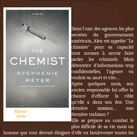
Dans l’une des agences les plus
secrètes du gouvernement
américain, Alex est appelée "La
chimiste" pour sa capacité
hors normes à savoir faire
parler les criminels. Mais
détentrice d’informations trop
confidentielles, l’agence va
vouloir sa mort et vite…
Après quelques mois, son
ancien responsable lui offre la
chance d’effacer la cible
qu’elle a dans son dos. Une
dernière mission… une
Éditeur :
Jean-Claude Lattès
dernière trahison ?
Sortie :
23 novembre 2016
Elle se prépare au combat le
plus difficile de sa vie mais un
homme que tout devrait éloigner d’elle va bouleverser toutes les