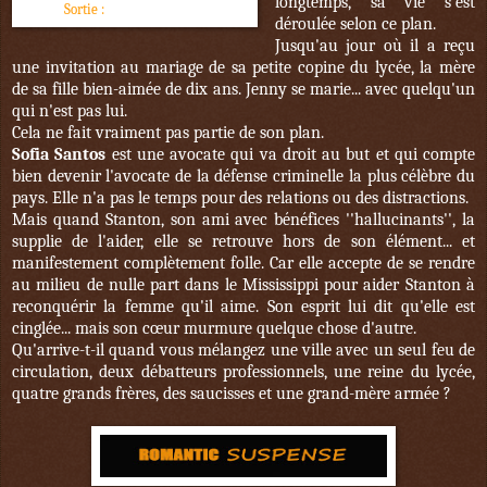
longtemps, sa vie s'est
Sortie :
3 novembre 2016
déroulée selon ce plan.
Jusqu'au jour où il a reçu
une invitation au mariage de sa petite copine du lycée, la mère
de sa fille bien-aimée de dix ans. Jenny se marie... avec quelqu'un
qui n'est pas lui.
Cela ne fait vraiment pas partie de son plan.
Sofia Santos
est une avocate qui va droit au but et qui compte
bien devenir l'avocate de la défense criminelle la plus célèbre du
pays. Elle n'a pas le temps pour des relations ou des distractions.
Mais quand Stanton, son ami avec bénéfices ''hallucinants'', la
supplie de l'aider, elle se retrouve hors de son élément... et
manifestement complètement folle. Car elle accepte de se rendre
au milieu de nulle part dans le Mississippi pour aider Stanton à
reconquérir la femme qu'il aime. Son esprit lui dit qu'elle est
cinglée... mais son cœur murmure quelque chose d'autre.
Qu'arrive-t-il quand vous mélangez une ville avec un seul feu de
circulation, deux débatteurs professionnels, une reine du lycée,
quatre grands frères, des saucisses et une grand-mère armée ?