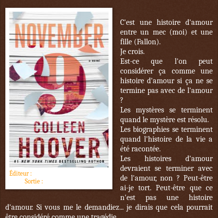
C'est une histoire d'amour
entre un mec (moi) et une
fille (Fallon).
Je crois.
Est-ce que l'on peut
considérer ça comme une
histoire d'amour si ça ne se
termine pas avec de l'amour
?
Les mystères se terminent
quand le mystère est résolu.
Les biographies se terminent
quand l'histoire de la vie a
été racontée.
Les histoires d'amour
devraient se terminer avec
Éditeur :
Hugo Roman (New romance)
de l'amour, non ? Peut-être
Sortie :
1er novembre 2016
ai-je tort. Peut-être que ce
n'est pas une histoire
d'amour. Si vous me le demandiez... je dirais que cela pourrait
être considéré comme une tragédie.