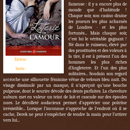
fameuse : il y a encore plus de
monde que d’habitude !
Chaque soir, son casino draine
les joueurs les plus acharnés
de Londres - et les plus
fortunés... Mais chaque soir,
c’est lui le véritable gagnant !
Né dans le ruisseau, élevé par
des prostituées et des voleurs à
la tire, il est à présent l’un des
Éditeur :
J'ai lu pour Elle
hommes les plus riches
d’Angleterre. Et l’un des plus
Sortie :
novembre 2016
solitaires... Soudain son regard
accroche une silhouette féminine vêtue de velours bleu nuit. Du
visage dissimulé par un masque, il n’aperçoit qu’une bouche
pulpeuse, dont le sourire dévoile des dents parfaites. La chevelure
auburn met en valeur un teint de lait et cascade sur des épaules
nues. Le décolleté audacieux permet d’apprécier une poitrine
irrésistible... Lorsque l’inconnue s’approche de l’endroit où il se
cache, Derek ne peut s’empêcher de tendre la main pour l’attirer
vers lui...