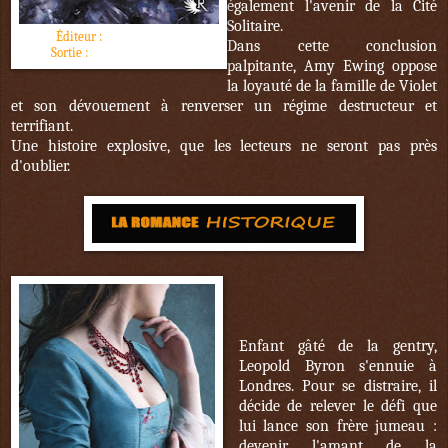
également l'avenir de la Cité
Solitaire.
Éditeur :
Robert Laffont
Dans cette conclusion
Sortie :
24 novembre 2016
palpitante, Amy Ewing oppose
la loyauté de la famille de Violet
et son dévouement à renverser un régime destructeur et
terrifiant.
Une histoire explosive, que les lecteurs ne seront pas près
d'oublier.
Enfant gâté de la gentry,
Leopold Byron s'ennuie à
Londres. Pour se distraire, il
décide de relever le défi que
lui lance son frère jumeau :
devenir l'amant de la