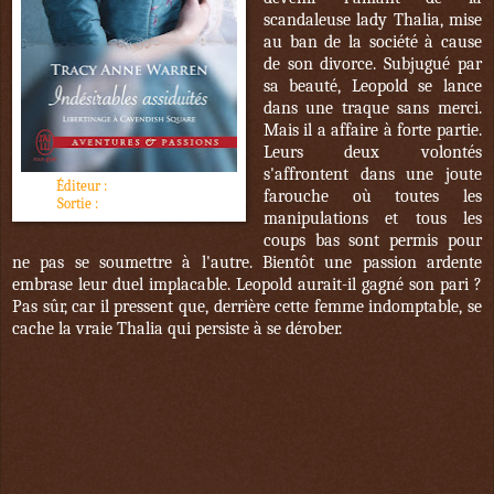
scandaleuse lady Thalia, mise
au ban de la société à cause
de son divorce. Subjugué par
sa beauté, Leopold se lance
dans une traque sans merci.
Mais il a affaire à forte partie.
Leurs deux volontés
s'affrontent dans une joute
Éditeur :
J'ai lu pour Elle
farouche où toutes les
Sortie :
2 novembre 2016
manipulations et tous les
coups bas sont permis pour
ne pas se soumettre à l'autre. Bientôt une passion ardente
embrase leur duel implacable. Leopold aurait-il gagné son pari ?
Pas sûr, car il pressent que, derrière cette femme indomptable, se
cache la vraie Thalia qui persiste à se dérober.