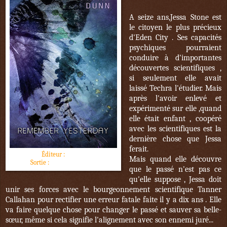
A seize ans,Jessa Stone est
le citoyen le plus précieux
d'Eden City . Ses capacités
psychiques pourraient
conduire à d'importantes
découvertes scientifiques ,
si seulement elle avait
laissé Techra l'étudier. Mais
après l'avoir enlevé et
expérimenté sur elle ,quand
elle était enfant , coopéré
avec les scientifiques est la
dernière chose que Jessa
ferait.
Éditeur :
Lumen
Mais quand elle découvre
Sortie :
3 novembre 2016
que le passé n'est pas ce
qu'elle suppose , Jessa doit
unir ses forces avec le bourgeonnement scientifique Tanner
Callahan pour rectifier une erreur fatale faite il y a dix ans . Elle
va faire quelque chose pour changer le passé et sauver sa belle-
sœur, même si cela signifie l'alignement avec son ennemi juré...