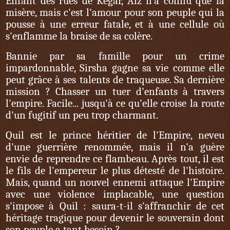
Enfant des rues de Kegar, Aiz n'a connu que la
misère, mais c'est l'amour pour son peuple qui la
pousse à une erreur fatale, et à une cellule où
s'enflamme la braise de sa colère.
Bannie par sa famille pour un crime
impardonnable, Sirsha gagne sa vie comme elle
peut grâce à ses talents de traqueuse. Sa dernière
mission ? Chasser un tuer d'enfants à travers
l'empire. Facile... jusqu'à ce qu'elle croise la route
d'un fugitif un peu trop charmant.
Quil est le prince héritier de l'Empire, neveu
d'une guerrière renommée, mais il n'a guère
envie de reprendre ce flambeau. Après tout, il est
le fils de l'empereur le plus détesté de l'histoire.
Mais, quand un nouvel ennemi attaque l'Empire
avec une violence implacable, une question
s'impose à Quil : saura-t-il s'affranchir de cet
héritage tragique pour devenir le souverain dont
son peuple a tant besoin ?