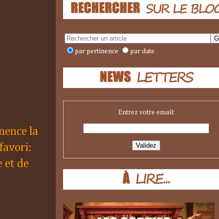
par pertinence
par date
Entrez votre email:
nence la
favori:
 et de