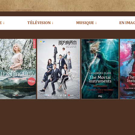
E ↓
TÉLÉVISION ↓
MUSIQUE ↓
EN IMAG