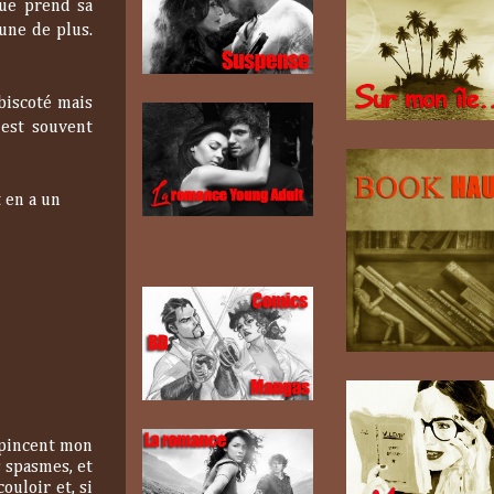
que prend sa
une de plus.
biscoté mais
 est souvent
 en a un
i pincent mon
 spasmes, et
ouloir et, si