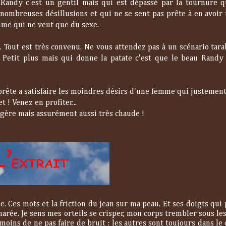
.Randy c'est un gentil mais qui est dépassé par la tournure 
 nombreuses désillusions et qui ne se sent pas prête à en avoir 
mme qui ne veut que du sexe.
Tout est très convenu. Ne vous attendez pas à un scénario tara
 Petit plus mais qui donne la patate c'est que le beau Randy
ête a satisfaire les moindres désirs d'une femme qui justement
t ! Venez en profiter...
gère mais assurément aussi très chaude !
ôle. Ces mots et la friction du jean sur ma peau. Et ses doigts qu
rée. Je sens mes orteils se crisper, mon corps trembler sous les
moins de ne pas faire de bruit : les autres sont toujours dans le c