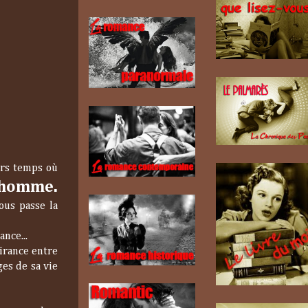
ers temps où
n homme.
ous passe la
ance...
irance entre
ges de sa vie