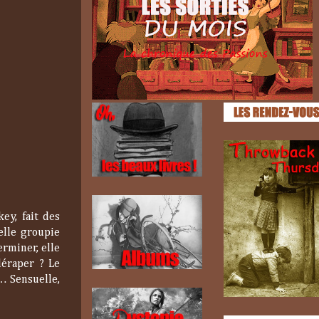
ey, fait des
elle groupie
erminer, elle
déraper ? Le
… Sensuelle,