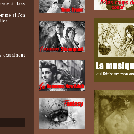
ssement dans
omme si l’on
ler.
us examinent