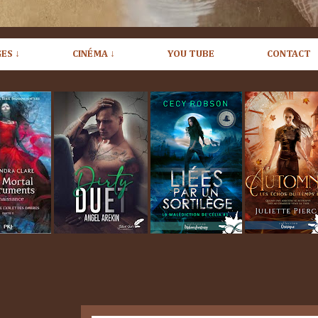
ES ↓
CINÉMA ↓
YOU TUBE
CONTACT