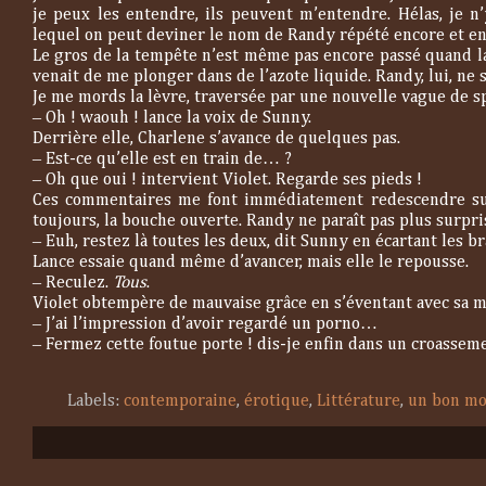
je peux les entendre, ils peuvent m’entendre. Hélas, je
lequel on peut deviner le nom de Randy répété encore et en
Le gros de la tempête n’est même pas encore passé quand la
venait de me plonger dans de l’azote liquide. Randy, lui, ne 
Je me mords la lèvre, traversée par une nouvelle vague de s
‒
Oh ! waouh ! lance la voix de Sunny.
Derrière elle, Charlene s’avance de quelques pas.
‒
Est-ce qu’elle est en train de… ?
‒
Oh que oui ! intervient Violet. Regarde ses pieds !
Ces commentaires me font immédiatement redescendre sur 
toujours, la bouche ouverte. Randy ne paraît pas plus surpris 
‒
Euh, restez là toutes les deux, dit Sunny en écartant les b
Lance essaie quand même d’avancer, mais elle le repousse.
‒
Reculez.
Tous
.
Violet obtempère de mauvaise grâce en s’éventant avec sa m
‒
J’ai l’impression d’avoir regardé un porno…
‒
Fermez cette foutue porte ! dis-je enfin dans un croassem
Labels:
contemporaine
,
érotique
,
Littérature
,
un bon mo