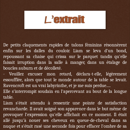
De petits claquements rapides de talons féminins résonnèrent
enfin sur les dalles du couloir. Liam se leva d'un bond,
repoussant sa chaise qui crissa sur le parquet tandis qu'elle
faisait irruption dans la salle à manger, dans un étalage de
boucles auburn et de décolleté.
- Veuillez excuser mon retard, déclara-t-elle, légèrement
essoufflée, alors que tout le monde autour de la table se levait.
Ravencroft est un vrai labyrinthe, et je me suis perdue.....
Elle s'interrompit soudain en l'apercevant au bout de la longue
table.
Liam s'était attendu à ressentir une pointe de satisfaction
revancharde. Il avait soigné son apparence dans le but même de
provoquer l'expression qu'elle affichait en ce moment. Il était
allé jusqu'à nouer ses cheveux en queue-de-cheval dans sa
nuque et s'était rasé une seconde fois pour effacer l'ombre de sa