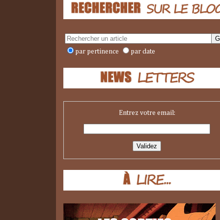
par pertinence
par date
Entrez votre email: