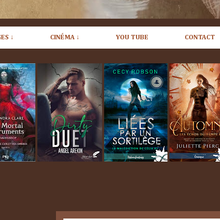
ES ↓
CINÉMA ↓
YOU TUBE
CONTACT