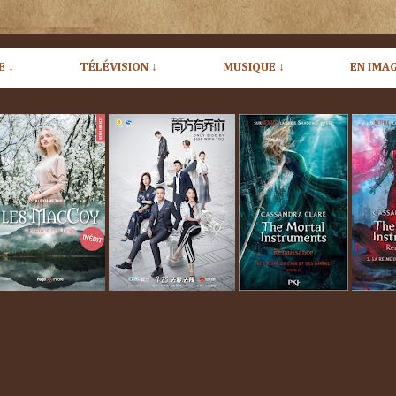
E ↓
TÉLÉVISION ↓
MUSIQUE ↓
EN IMAG