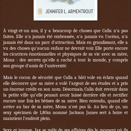
À vingt-et-un ans, il y a beaucoup de choses que Calla n'a pas
faites. Elle n'a jamais été embrassée, n'a jamais vu l'océan, n'a
jamais été dans un parc d'attraction. Mais en grandissant, elle a
vu des choses qu'aucun enfant ne devrait voir. Elle porte encore
les cicatrices émotionnelles et physiques de sa vie avec sa mère,
Mona - des secrets qu'elle a caché à tout le monde, y compris
son groupe d'amis de l'université.
Mais le cocon de sécurité que Calla a bâti vole en éclats quand
elle découvre que sa mère a volé l'argent de ses études et a pris
un énorme crédit en son nom. Désormais, Calla doit revenir dans
la petite ville qu'elle pensait avoir laissé derrière elle et rectifier
encore une fois les bêtises de sa mère. Bien entendu, quand elle
arrive au bar de sa mère, Mona n'est pas là. Au lieu de ça, un
sexy spécimen de 1,80m nommé Jackson James sert à boire et
maintient l'endroit plein.
Sexy et intense, Jax se mêle de ses affaires dès le moment où ils