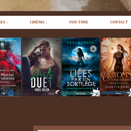
ES ↓
CINÉMA ↓
YOU TUBE
CONTACT