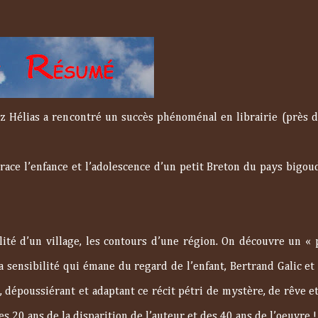
z Hélias a rencontré un succès phénoménal en librairie (près d
etrace l’enfance et l’adolescence d’un petit Breton du pays bigou
alité d’un village, les contours d’une région. On découvre un « 
a sensibilité qui émane du regard de l’enfant, Bertrand Galic et
, dépoussiérant et adaptant ce récit pétri de mystère, de rêve e
20 ans de la disparition de l’auteur et des 40 ans de l’oeuvre 