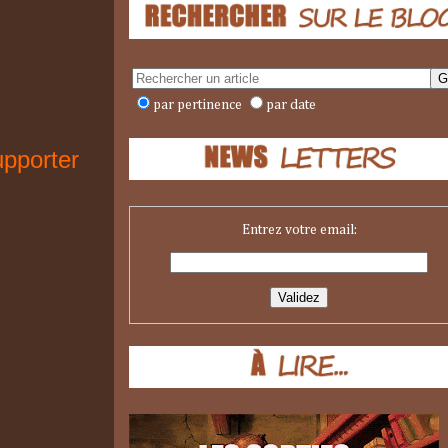
par pertinence
par date
upporter
Entrez votre email: