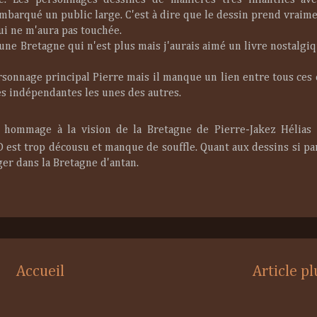
e. Les personnages dessinés de manières très infantiles av
barqué un public large. C'est à dire que le dessin prend vraime
qui ne m'aura pas touchée.
 une Bretagne qui n'est plus mais j'aurais aimé un livre nostalgi
onnage principal Pierre mais il manque un lien entre tous ces 
es indépendantes les unes des autres.
e hommage à la vision de la Bretagne de Pierre-Jakez Hélias
 BD est trop décousu et manque de souffle. Quant aux dessins si pa
er dans la Bretagne d'antan.
Accueil
Article p