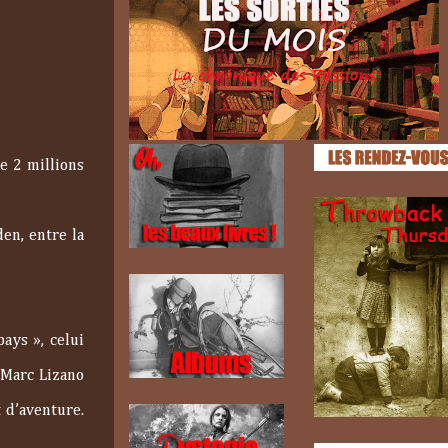
e 2 millions
den, entre la
pays », celui
 Marc Lizano
t d’aventure.
!