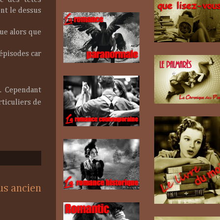
ec des têtes
nt le dessus
que alors que
épisodes car
 . Cependant
rticuliers de
lus ancien