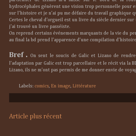
particulier de Lizano m'a laissé sur le bord de la rout
hydrocéphales génèrent une vision trop personnelle pour em
sur l'histoire et je n'ai pu me défaire du travail graphique 
Certes le cheval d’orgueil est un livre du siècle dernier sur
j'ai trouvé un livre passéiste.
On reprend certains événements marquants de la vie du pers
au final la bd prend l'apparence d'une compilation d'histoir
Bref .
On sent le soucis de Galic et Lizano de rendr
l'adaptation par Galic est trop parcellaire et le récit via la
Lizano, ils ne m'ont pas permis de me donner envie de voyag
Labels:
comics
,
En image
,
Littérature
Article plus récent