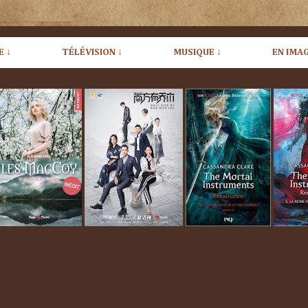
E ↓
TÉLÉVISION ↓
MUSIQUE ↓
EN IMAG