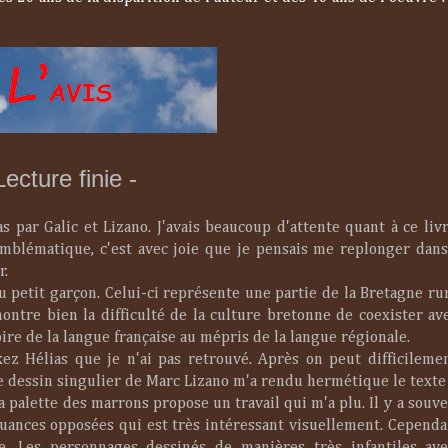
Lecture finie -
s par Galic et Lizano. J'avais beaucoup d'attente quant à ce liv
emblématique, c'est avec joie que je pensais me replonger dans
r.
u petit garçon. Celui-ci représente une partie de la Bretagne ru
ontre bien la difficulté de la culture bretonne de coexister ave
ire de la langue française au mépris de la langue régionale.
kez Hélias que je n'ai pas retrouvé. Après on peut difficileme
le dessin singulier de Marc Lizano m'a rendu hermétique le texte 
la palette des marrons propose un travail qui m'a plu. Il y a souv
ances opposées qui est très intéressant visuellement. Cependan