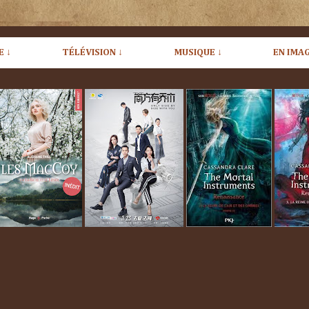
E ↓
TÉLÉVISION ↓
MUSIQUE ↓
EN IMAG