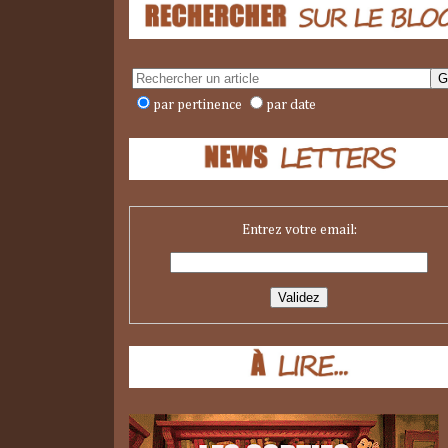
par pertinence
par date
Entrez votre email: