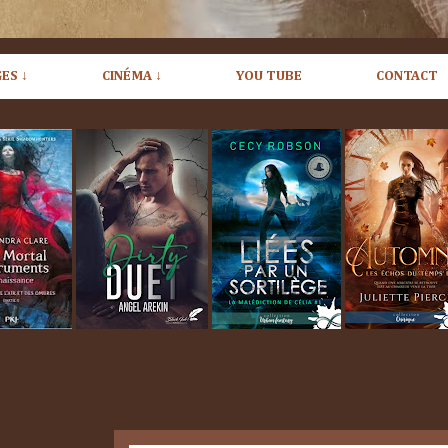
ES ↓
CINÉMA ↓
YOU TUBE
CONTACT