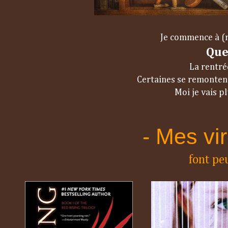
Je commence à (r
Que
La rentrée
Certaines se remonten
Moi je vais pl
- Mes vi
font peu