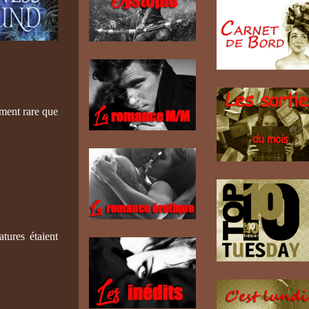
ement rare que
atures étaient