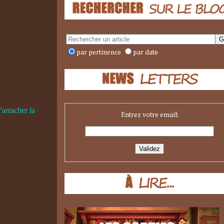
par pertinence
par date
'arracher la
Entrez votre email: