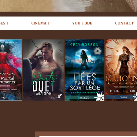
ES ↓
CINÉMA ↓
YOU TUBE
CONTACT