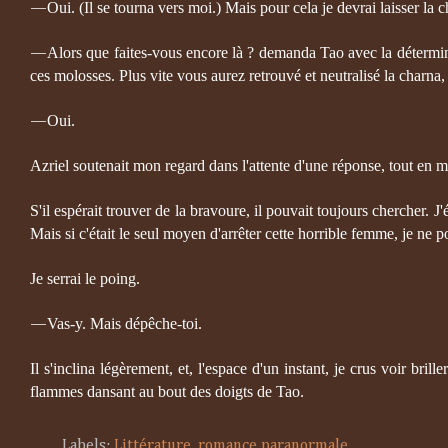
Oui. (Il se tourna vers moi.) Mais pour cela je devrai laisser la 
—
Alors que faites-vous encore là ? demanda Tao avec la détermin
—
ces molosses. Plus vite vous aurez retrouvé et neutralisé la charna,
Oui.
—
Azriel soutenait mon regard dans l'attente d'une réponse, tout en m
S'il espérait trouver de la bravoure, il pouvait toujours chercher. J'é
Mais si c'était le seul moyen d'arrêter cette horrible femme, je ne p
Je serrai le poing.
Vas-y. Mais dépêche-toi.
—
Il s'inclina légèrement, et, l'espace d'un instant, je crus voir bril
flammes dansant au bout des doigts de Tao.
Labels:
Littérature
,
romance paranormale