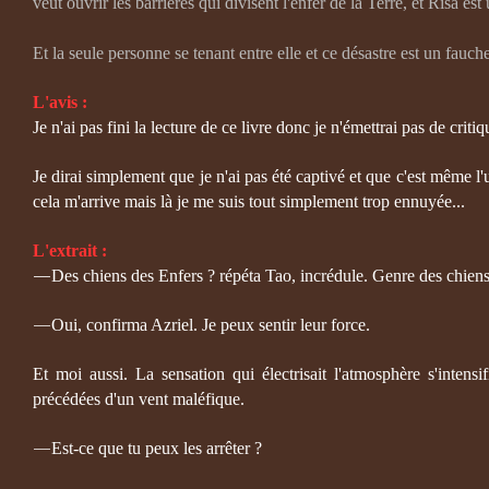
veut ouvrir les barrières qui divisent l'enfer de la Terre, et Risa est
Et la seule personne se tenant entre elle et ce désastre est un fauch
L'avis :
Je n'ai pas fini la lecture de ce livre donc je n'émettrai pas de criti
Je dirai simplement que je n'ai pas été captivé et que c'est même l'
cela m'arrive mais là je me suis tout simplement trop ennuyée...
L'extrait :
Des chiens des Enfers ? répéta Tao, incrédule. Genre des chiens 
—
Oui, confirma Azriel. Je peux sentir leur force.
—
Et moi aussi. La sensation qui électrisait l'atmosphère s'intensi
précédées d'un vent maléfique.
Est-ce que tu peux les arrêter ?
—