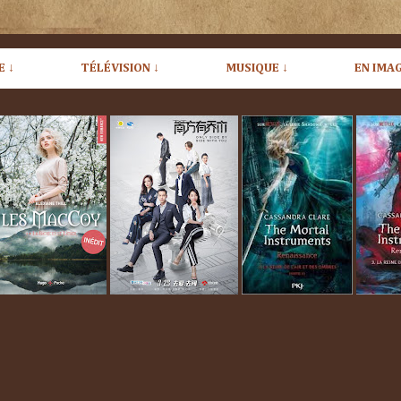
E ↓
TÉLÉVISION ↓
MUSIQUE ↓
EN IMAG