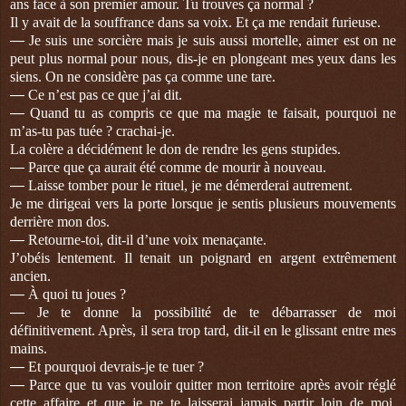
ans face à son premier amour. Tu trouves ça normal ?
Il y avait de la souffrance dans sa voix. Et ça me rendait furieuse.
—
Je suis une sorcière mais je suis aussi mortelle, aimer est on ne
peut plus normal pour nous, dis-je en plongeant mes yeux dans les
siens. On ne considère pas ça comme une tare.
—
Ce n’est pas ce que j’ai dit.
—
Quand tu as compris ce que ma magie te faisait, pourquoi ne
m’as-tu pas tuée ? crachai-je.
La colère a décidément le don de rendre les gens stupides.
—
Parce que ça aurait été comme de mourir à nouveau.
—
Laisse tomber pour le rituel, je me démerderai autrement.
Je me dirigeai vers la porte lorsque je sentis plusieurs mouvements
derrière mon dos.
—
Retourne-toi, dit-il d’une voix menaçante.
J’obéis lentement. Il tenait un poignard en argent extrêmement
ancien.
—
À quoi tu joues ?
—
Je te donne la possibilité de te débarrasser de moi
définitivement. Après, il sera trop tard, dit-il en le glissant entre mes
mains.
—
Et pourquoi devrais-je te tuer ?
—
Parce que tu vas vouloir quitter mon territoire après avoir réglé
cette affaire et que je ne te laisserai jamais partir loin de moi.