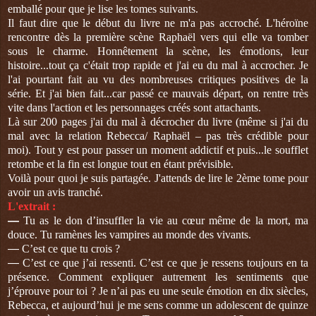
emballé pour que je lise les tomes suivants.
Il faut dire que le début du livre ne m'a pas accroché. L'héroïne
rencontre dès la première scène Raphaël vers qui elle va tomber
sous le charme. Honnêtement la scène, les émotions, leur
histoire...tout ça c'était trop rapide et j'ai eu du mal à accrocher. Je
l'ai pourtant fait au vu des nombreuses critiques positives de la
série. Et j'ai bien fait...car passé ce mauvais départ, on rentre très
vite dans l'action et les personnages créés sont attachants.
Là sur 200 pages j'ai du mal à décrocher du livre (même si j'ai du
mal avec la relation Rebecca/ Raphaël – pas très crédible pour
moi). Tout y est pour passer un moment addictif et puis...le soufflet
retombe et la fin est longue tout en étant prévisible.
Voilà pour quoi je suis partagée. J'attends de lire le 2ème tome pour
avoir un avis tranché.
L'extrait :
—
Tu as le don d’insuffler la vie au cœur même de la mort, ma
douce. Tu ramènes les vampires au monde des vivants.
—
C’est ce que tu crois ?
—
C’est ce que j’ai ressenti. C’est ce que je ressens toujours en ta
présence. Comment expliquer autrement les sentiments que
j’éprouve pour toi ? Je n’ai pas eu une seule émotion en dix siècles,
Rebecca, et aujourd’hui je me sens comme un adolescent de quinze