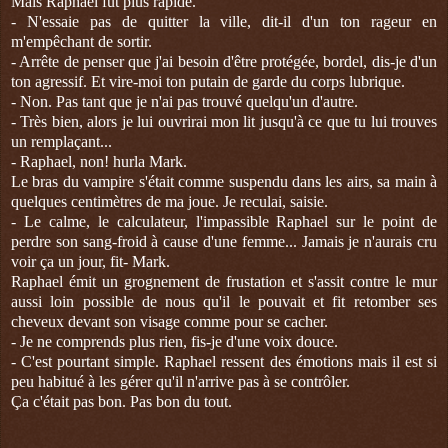
Mais Raphael fut plus rapide.
- N'essaie pas de quitter la ville, dit-il d'un ton rageur en
m'empêchant de sortir.
- Arrête de penser que j'ai besoin d'être protégée, bordel, dis-je d'un
ton agressif. Et vire-moi ton putain de garde du corps lubrique.
- Non. Pas tant que je n'ai pas trouvé quelqu'un d'autre.
- Très bien, alors je lui ouvrirai mon lit jusqu'à ce que tu lui trouves
un remplaçant...
- Raphael, non! hurla Mark.
Le bras du vampire s'était comme suspendu dans les airs, sa main à
quelques centimètres de ma joue. Je reculai, saisie.
- Le calme, le calculateur, l'impassible Raphael sur le point de
perdre son sang-froid à cause d'une femme... Jamais je n'aurais cru
voir ça un jour, fit- Mark.
Raphael émit un grognement de frustation et s'assit contre le mur
aussi loin possible de nous qu'il le pouvait et fit retomber ses
cheveux devant son visage comme pour se cacher.
- Je ne comprends plus rien, fis-je d'une voix douce.
- C'est pourtant simple. Raphael ressent des émotions mais il est si
peu habitué à les gérer qu'il n'arrive pas à se contrôler.
Ça c'était pas bon. Pas bon du tout.