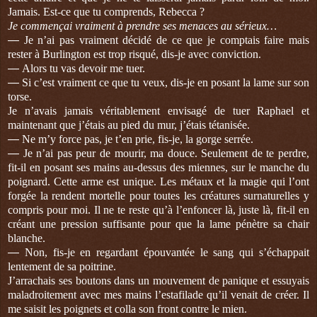
Jamais. Est-ce que tu comprends, Rebecca ?
Je commençai vraiment à prendre ses menaces au sérieux…
—
Je n’ai pas vraiment décidé de ce que je comptais faire mais
rester à Burlington est trop risqué, dis-je avec conviction.
—
Alors tu vas devoir me tuer.
—
Si c’est vraiment ce que tu veux, dis-je en posant la lame sur son
torse.
Je n’avais jamais véritablement envisagé de tuer Raphael et
maintenant que j’étais au pied du mur, j’étais tétanisée.
—
Ne m’y force pas, je t’en prie, fis-je, la gorge serrée.
—
Je n’ai pas peur de mourir, ma douce. Seulement de te perdre,
fit-il en posant ses mains au-dessus des miennes, sur le manche du
poignard. Cette arme est unique. Les métaux et la magie qui l’ont
forgée la rendent mortelle pour toutes les créatures surnaturelles y
compris pour moi. Il ne te reste qu’à l’enfoncer là, juste là, fit-il en
créant une pression suffisante pour que la lame pénètre sa chair
blanche.
—
Non, fis-je en regardant épouvantée le sang qui s’échappait
lentement de sa poitrine.
J’arrachais ses boutons dans un mouvement de panique et essuyais
maladroitement avec mes mains l’estafilade qu’il venait de créer. Il
me saisit les poignets et colla son front contre le mien.