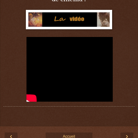
‹
›
Accueil