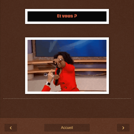
‹
›
Accueil