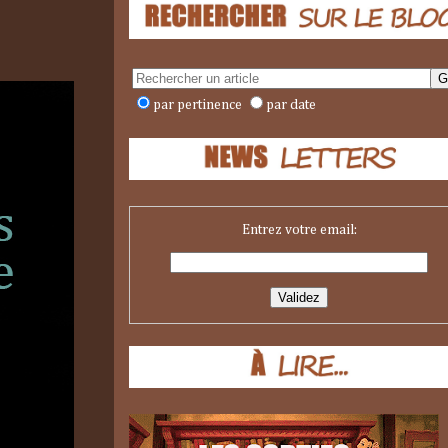
par pertinence
par date
Entrez votre email: