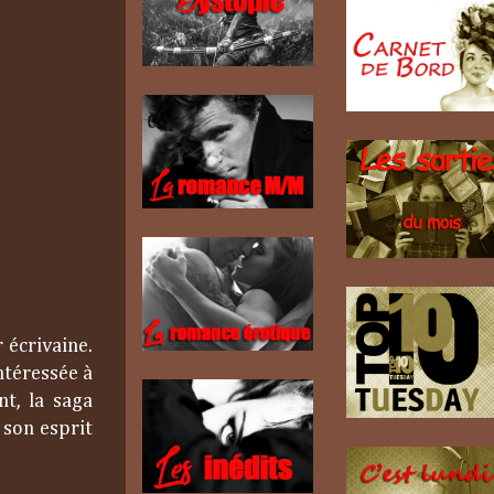
 écrivaine.
ntéressée à
nt, la saga
 son esprit