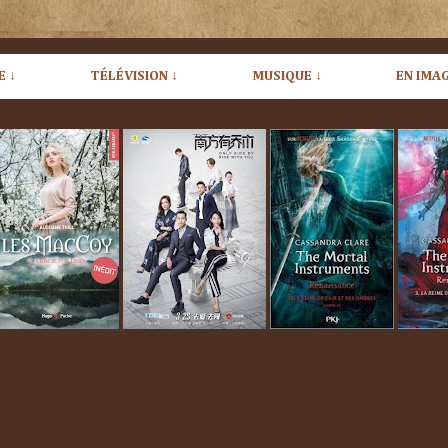
E ↓
TÉLÉVISION ↓
MUSIQUE ↓
EN IMAG