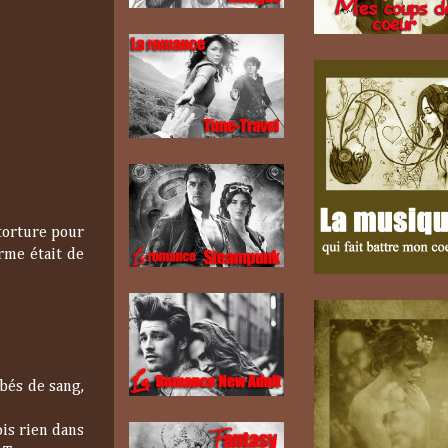
 torture pour
erme était de
bés de sang,
ois rien dans