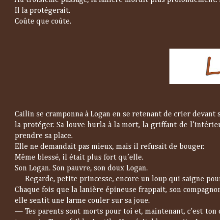
Au troisième passage, la lanière mordit plus profondément. I
Il la protégerait.
Coûte que coûte.
Cailin se cramponna à Logan en se retenant de crier devant s
la protéger. Sa louve hurla à la mort, la griffant de l’inté
prendre sa place.
Elle ne demandait pas mieux, mais il refusait de bouger.
Même blessé, il était plus fort qu’elle.
Son Logan. Son pauvre, son doux Logan.
—
Regarde, petite princesse, encore un loup qui saigne po
Chaque fois que la lanière épineuse frappait, son compagnon
elle sentit une larme couler sur sa joue.
—
Tes parents sont morts pour toi et, maintenant, c’est ton