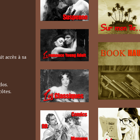
t accès à sa
dos.
côtes.