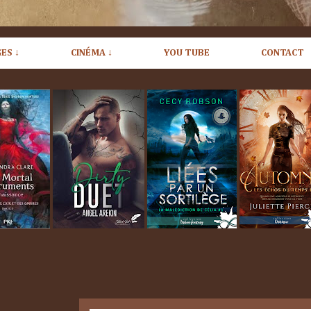
ES ↓
CINÉMA ↓
YOU TUBE
CONTACT