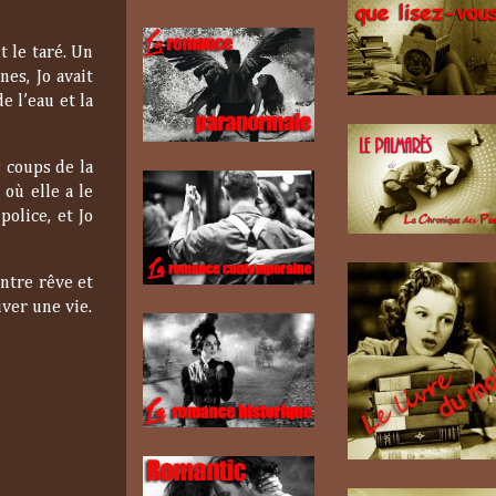
t le taré. Un
es, Jo avait
e l’eau et la
 coups de la
où elle a le
police, et Jo
entre rêve et
uver une vie.