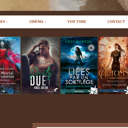
ES ↓
CINÉMA ↓
YOU TUBE
CONTACT