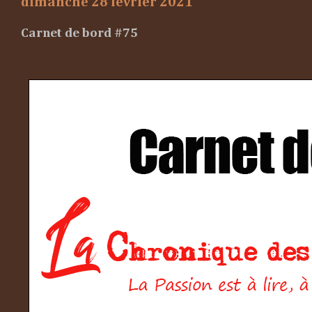
dimanche 28 février 2021
Carnet de bord #75