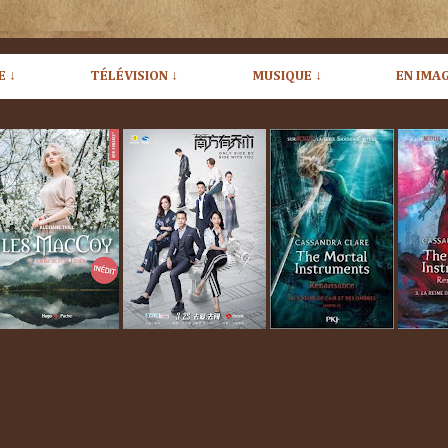
E ↓
TÉLÉVISION ↓
MUSIQUE ↓
EN IMAG