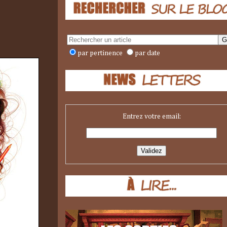
par pertinence
par date
Entrez votre email: