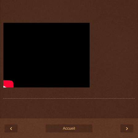
‹
›
Accueil