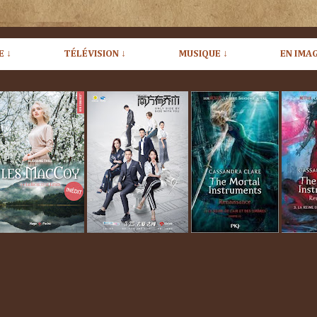
E ↓
TÉLÉVISION ↓
MUSIQUE ↓
EN IMAG