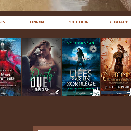
ES ↓
CINÉMA ↓
YOU TUBE
CONTACT