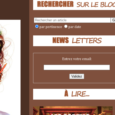
par pertinence
par date
Entrez votre email: