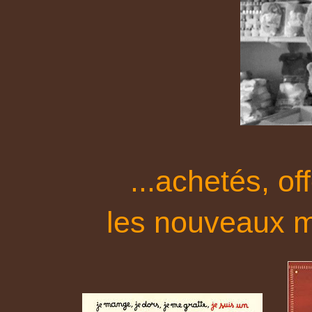
...
achetés, of
les nouveaux m