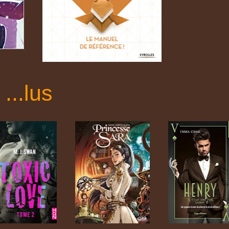
...
l
us