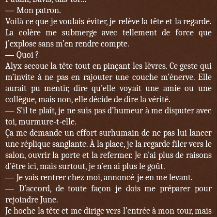
—
Mon patron.
Voilà ce que je voulais éviter, je relève la tête et la regarde.
La colère me submerge avec tellement de force que
j’explose sans m’en rendre compte.
—
Quoi ?
Alyx secoue la tête tout en pinçant les lèvres. Ce geste qui
m’invite à ne pas en rajouter une couche m’énerve. Elle
aurait pu mentir, dire qu’elle voyait une amie ou une
collègue, mais non, elle décide de dire la vérité.
—
S’il te plaît, je ne suis pas d’humeur à me disputer avec
toi, murmure-t-elle.
Ça me demande un effort surhumain de ne pas lui lancer
une réplique sanglante. À la place, je la regarde filer vers le
salon, ouvrir la porte et la refermer. Je n’ai plus de raisons
d’être ici, mais surtout, je n’en ai plus le goût.
—
Je vais rentrer chez moi, annoncé-je en me levant.
—
D’accord, de toute façon je dois me préparer pour
rejoindre June.
Je hoche la tête et me dirige vers l’entrée à mon tour, mais