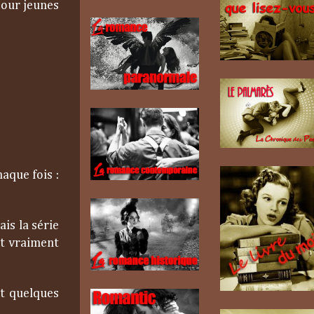
pour jeunes
haque fois :
is la série
it vraiment
rt quelques