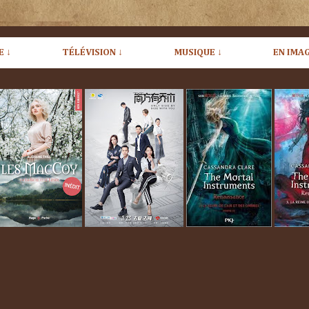
E ↓
TÉLÉVISION ↓
MUSIQUE ↓
EN IMAG