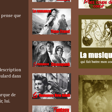
e pense que
description
oulard dans
arque de
, lui.