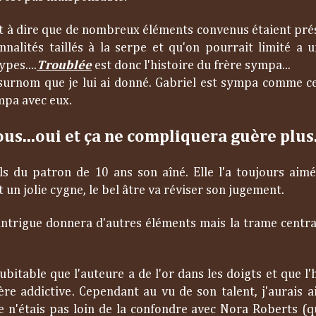
est à dire que de nombreux éléments convenus étaient pr
nnalités taillés à la serpe et qu'on pourrait limité a 
pes....
Troublée
est donc l'histoire du frère sympa...
le surnom que je lui ai donné. Gabriel est sympa comme
mpa avec eux.
ous...oui et ça ne compliquera guère plus
ils du patron de 10 ans son aîné. Elle l'a toujours aimé
un jolie cygne, le bel âtre va réviser son jugement.
 L'intrigue donnera d'autres éléments mais la trame central
ubitable que l'auteure a de l'or dans les doigts et que l'
re addictive. Cependant au vu de son talent, j'aurais a
n'étais pas loin de la confondre avec Nora Roberts (q