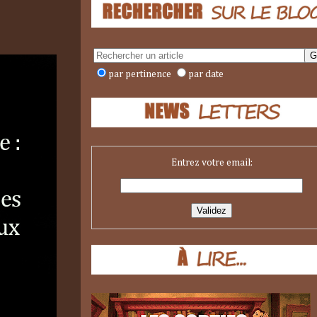
par pertinence
par date
Entrez votre email: