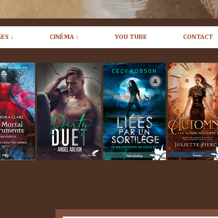
ES ↓
CINÉMA ↓
YOU TUBE
CONTACT