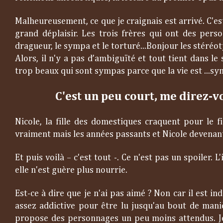
Malheureusement, ce que je craignais est arrivé. C'
grand déplaisir. Les trois frères qui ont des perso
dragueur, le sympa et le torturé...Bonjour les stéréoty
Alors, il n'y a pas d’ambiguïté et tout tient dans 
trop beaux qui sont sympas parce que la vie est ...sy
C'est un peu court, me direz-v
Nicole, la fille des domestiques craquent pour le f
vraiment mais les années passants et Nicole devenant 
Et puis voilà – c'est tout -. Ce n'est pas un spoiler.
elle n'est guère plus nourrie.
Est-ce à dire que je n'ai pas aimé ? Non car il est ind
assez addictive pour être lu jusqu'au bout de maniè
propose des personnages un peu moins attendus. Je 