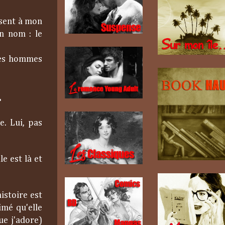
ésent à mon
un nom : le
 ces hommes
.
e. Lui, pas
e est là et
histoire est
imé qu'elle
ue j'adore)