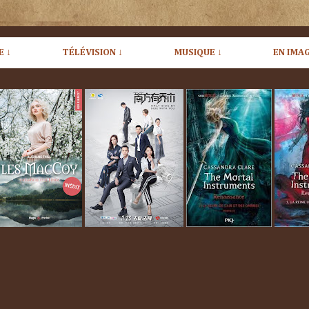
E ↓
TÉLÉVISION ↓
MUSIQUE ↓
EN IMAG