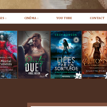
ES ↓
CINÉMA ↓
YOU TUBE
CONTACT