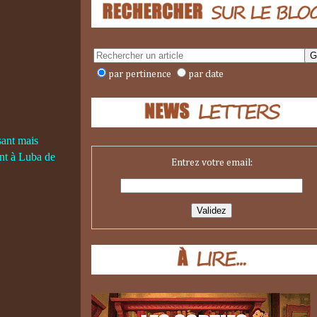
par pertinence
par date
ant mais
ant à Luba de
Entrez votre email: