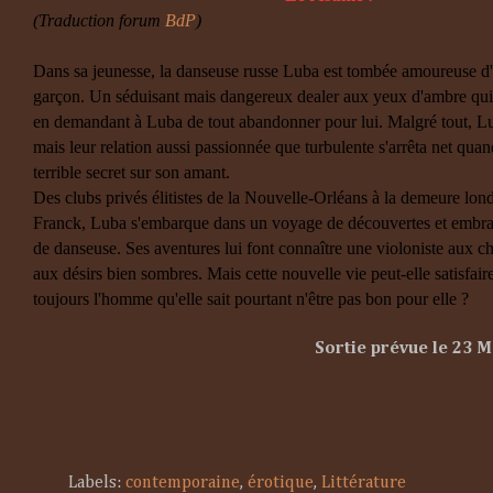
(Traduction forum
BdP
)
Dans sa jeunesse, la danseuse russe Luba est tombée amoureuse d
garçon. Un séduisant mais dangereux dealer aux yeux d'ambre qui d
en demandant à Luba de tout abandonner pour lui. Malgré tout, Lu
mais leur relation aussi passionnée que turbulente s'arrêta net qua
terrible secret sur son amant.
Des clubs privés élitistes de la Nouvelle-Orléans à la demeure lo
Franck, Luba s'embarque dans un voyage de découvertes et embrass
de danseuse. Ses aventures lui font connaître une violoniste aux
aux désirs bien sombres. Mais cette nouvelle vie peut-elle satisfair
toujours l'homme qu'elle sait pourtant n'être pas bon pour elle ?
Sortie prévue le 23 M
Labels:
contemporaine
,
érotique
,
Littérature