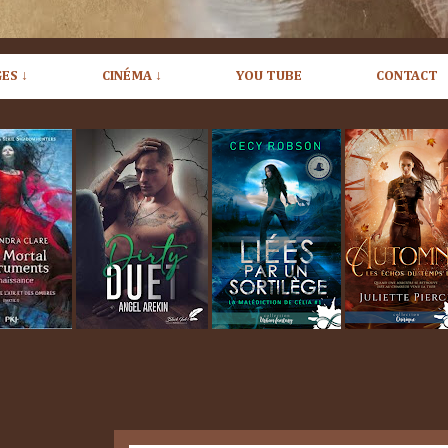
ES ↓
CINÉMA ↓
YOU TUBE
CONTACT