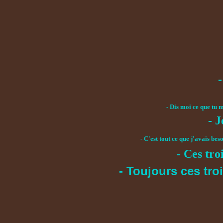
-
- Dis moi ce que tu m
- J
- C'est tout ce que j'avais bes
- Ces tro
- Toujours ces tro