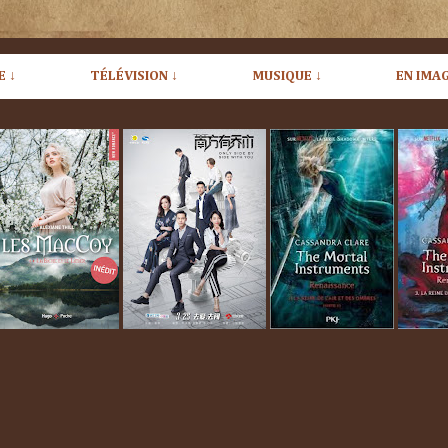
E ↓
TÉLÉVISION ↓
MUSIQUE ↓
EN IMAG