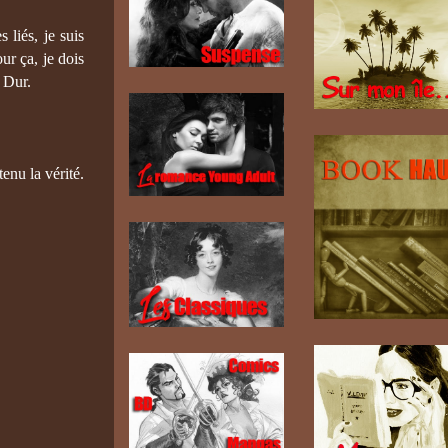
 liés, je suis
our ça, je dois
 Dur.
enu la vérité.