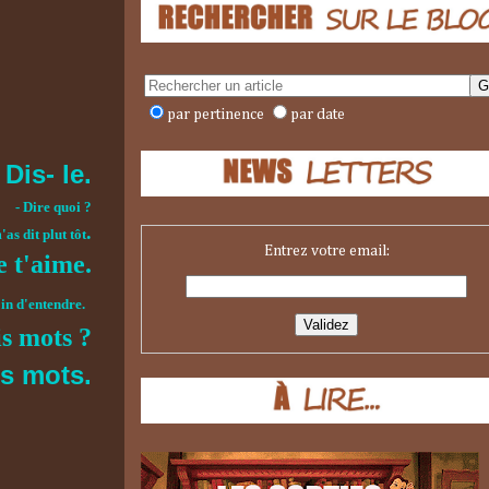
par pertinence
par date
 Dis- le.
- Dire quoi ?
.
'as dit plut tôt
Entrez votre email:
e t'aime.
oin d'entendre.
is mots ?
is mots.