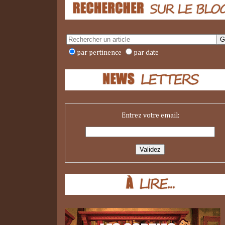
par pertinence
par date
Entrez votre email: