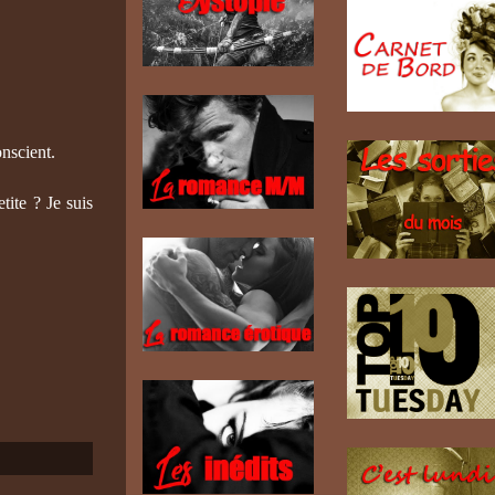
onscient.
tite ? Je suis