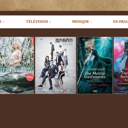
E ↓
TÉLÉVISION ↓
MUSIQUE ↓
EN IMAG