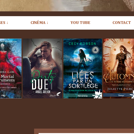
ES ↓
CINÉMA ↓
YOU TUBE
CONTACT