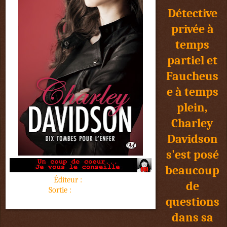
Détective
privée à
temps
partiel et
Faucheus
e à temps
plein,
Charley
Davidson
s'est posé
beaucoup
Éditeur :
Milady
de
Sortie :
19 mai 2017
questions
480 pages
dans sa