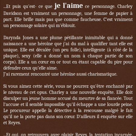
je l'aime
...Et puis qu'est- ce que
ce personnage. Charley
Davidson est vraiment un personnage, une femme de papier à
part. Elle brille mais pas que comme faucheuse. C'est vraiment
un personnage solaire qui m'éblouit.
Darynda Jones a une plume pétillante inimitable qui a donné
naissance a une héroïne que j'ai du mal à qualifier tant elle est
unique. Elle est décalée (un peu folle), intelligente (à côté de la
plaque), sexy (elle a donné un nom à chaque partie de son
corps). Elle a un cœur en or tout en étant capable du pire pour
défendre ceux qu'elle aime.
J'ai rarement rencontré une héroïne aussi charismatique.
Si vous aimez cette série, vous ne pourrez qu'être enchanté par
le niveau de cet opus. Charley a une nouvelle enquête. Elle doit
disculper un jeune homme accusé du meurtre de sa fiancée. Tout
l'accuse et il semble impossible qu'il échappe a une lourde peine.
Le procureur appelle la détective à la rescousse malgré le fait
qu'il ne la porte pas dans son cœur. D'ailleurs il enquête sur elle
et Reyes.
...Et oui, on retrouvera avec plaisir Reyes, la tentation incarnée.