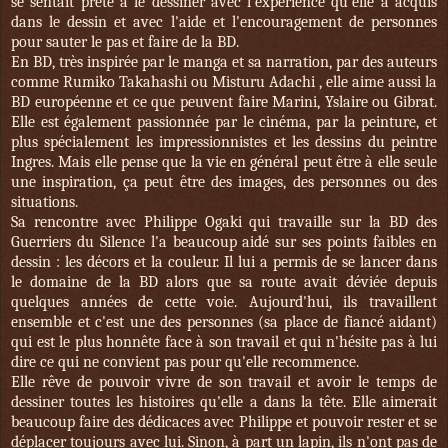
se sentait prête à le dessiner avec l'expérience qu'elle a acquis
dans le dessin et avec l'aide et l'encouragement de personnes
pour sauter le pas et faire de la BD.
En BD, très inspirée par le manga et sa narration, par des auteurs
comme Rumiko Takahashi ou Misturu Adachi , elle aime aussi la
BD européenne et ce que peuvent faire Marini, Yslaire ou Gibrat.
Elle est également passionnée par le cinéma, par la peinture, et
plus spécialement les impressionnistes et les dessins du peintre
Ingres. Mais elle pense que la vie en général peut être à elle seule
une inspiration, ça peut être des images, des personnes ou des
situations.
Sa rencontre avec Philippe Ogaki qui travaille sur la BD des
Guerriers du Silence l'a beaucoup aidé sur ses points faibles en
dessin : les décors et la couleur. Il lui a permis de se lancer dans
le domaine de la BD alors que sa route avait déviée depuis
quelques années de cette voie. Aujourd'hui, ils travaillent
ensemble et c'est une des personnes (sa place de fiancé aidant)
qui est le plus honnête face à son travail et qui n'hésite pas à lui
dire ce qui ne convient pas pour qu'elle recommence.
Elle rêve de pouvoir vivre de son travail et avoir le temps de
dessiner toutes les histoires qu'elle a dans la tête. Elle aimerait
beaucoup faire des dédicaces avec Philippe et pouvoir rester et se
déplacer toujours avec lui. Sinon, à part un lapin, ils n'ont pas de