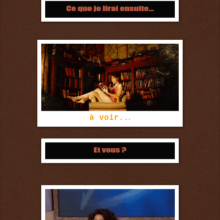
.
à voir..