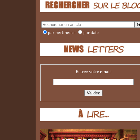
par pertinence
par date
Entrez votre email: