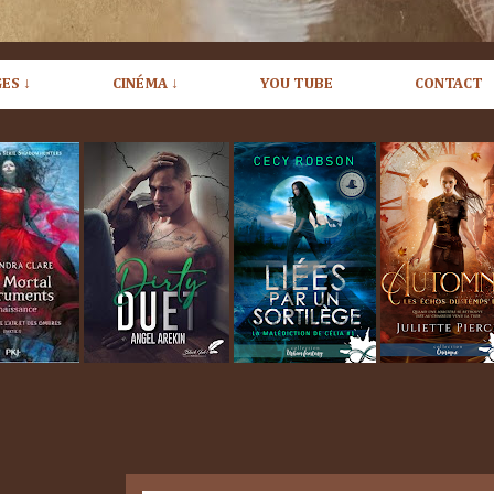
ES ↓
CINÉMA ↓
YOU TUBE
CONTACT