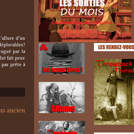
’allure d’un
déplorables?
jugué par la
ui fait peur.
t pas prête à
lus ancien