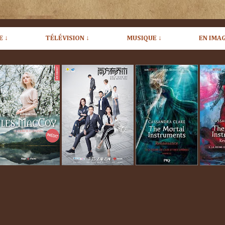
E ↓
TÉLÉVISION ↓
MUSIQUE ↓
EN IMAG