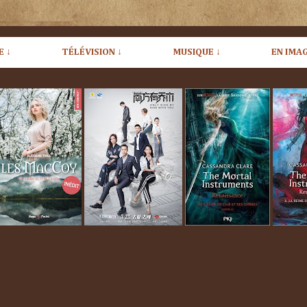
E ↓
TÉLÉVISION ↓
MUSIQUE ↓
EN IMAG