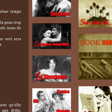
n même temps
 la peau trop
onde issue de
ne vert sera
r.
ent qu'elle
 ami drôle,