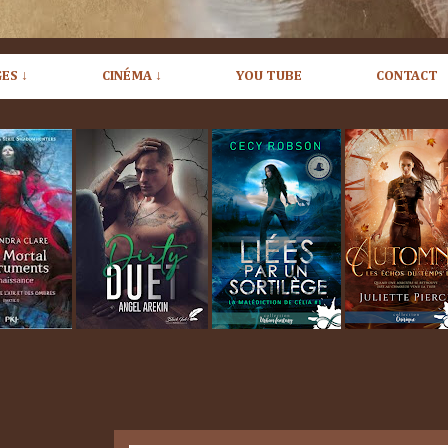
ES ↓
CINÉMA ↓
YOU TUBE
CONTACT