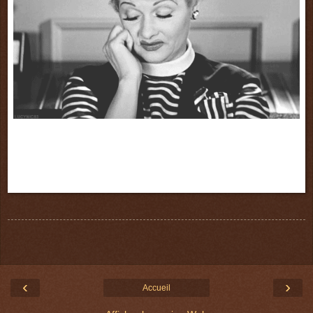
Autant j'avais adoré le 1er tome,
autant les surenchères peu crédibles
du 2ème tome m'ont déçue.
‹
›
Accueil