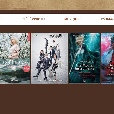
E ↓
TÉLÉVISION ↓
MUSIQUE ↓
EN IMAG