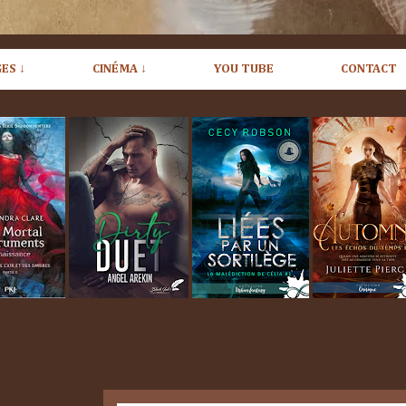
ES ↓
CINÉMA ↓
YOU TUBE
CONTACT