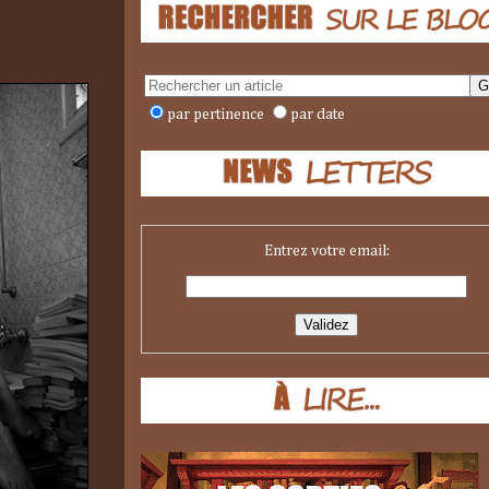
par pertinence
par date
Entrez votre email: