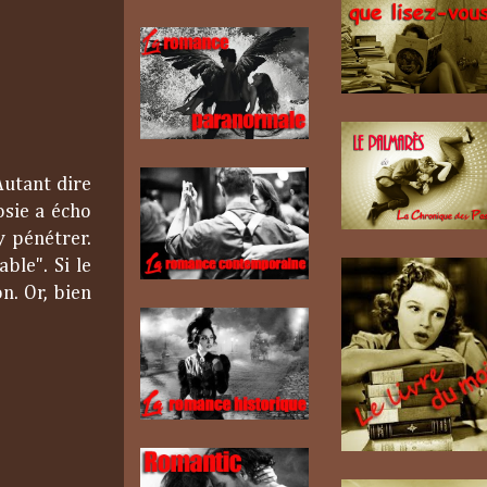
Autant dire
osie a écho
y pénétrer.
ble". Si le
n. Or, bien