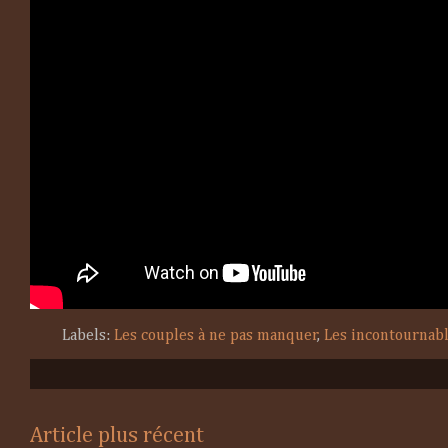
Labels:
Les couples à ne pas manquer
,
Les incontournab
Article plus récent