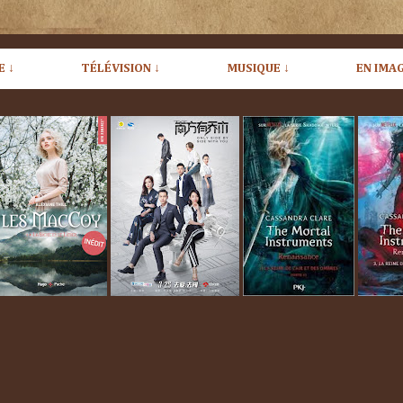
E ↓
TÉLÉVISION ↓
MUSIQUE ↓
EN IMAG