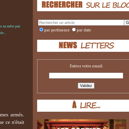
de sa mère par
par pertinence
par date
ée...
Entrez votre email:
mmes armés.
e ce n'était