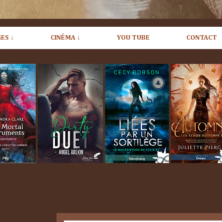
ES ↓
CINÉMA ↓
YOU TUBE
CONTACT