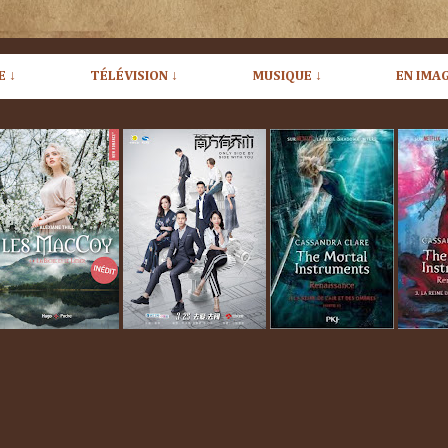
E ↓
TÉLÉVISION ↓
MUSIQUE ↓
EN IMAG