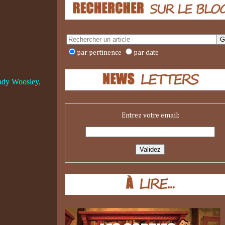
par pertinence
par date
ady Woosley,
Entrez votre email: