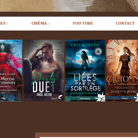
ES ↓
CINÉMA ↓
YOU TUBE
CONTACT