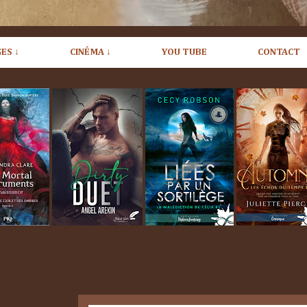
ES ↓
CINÉMA ↓
YOU TUBE
CONTACT