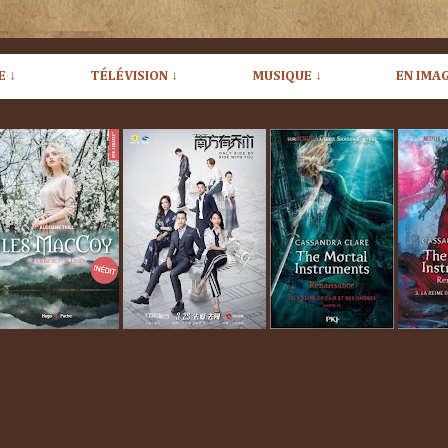
E ↓
TÉLÉVISION ↓
MUSIQUE ↓
EN IMAG