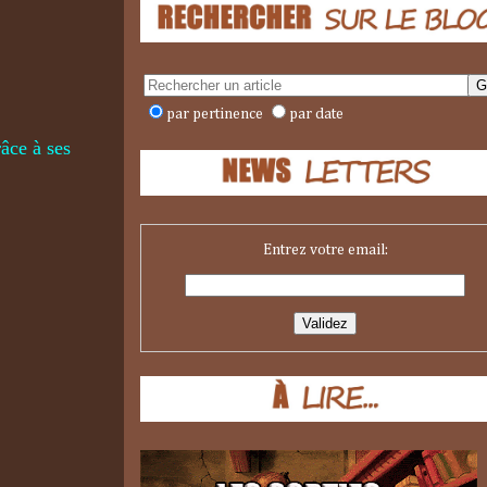
par pertinence
par date
râce à ses
Entrez votre email: