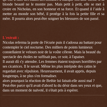
blonde beauté ne le montre pas. Mais petit à petit, elle se met à
croire en Nicholas, en son honneur et sa force. Et quand il l’aide à
mettre au monde son bébé, il protège à la fois la petite fille et sa
mère. Il pourra alors peut-être soigner les blessures de son passé.
L'extrait :
Nicolas referma la porte de l'écurie puis il s'adossa au battant pour
contempler le ciel nocturne. Des milliers de points lumineux
constellaient le velours noir de la voûte céleste. Mais la beauté du
spectacle des étoiles ne suffisait pas, ce soir, à l'apaiser.
Il aurait dû s'y attendre. Les femmes étaient toujours horrifiées par
ses cicatrices. Il le savait. Même les plus intrépide des catins le
regardait avec répulsion. Heureusement, il avait appris, depuis
longtemps, à ne plus s'en formaliser.
alors pourquoi la réaction de Bethie lui faisait-elle aussi mal ?
Peut-être parce qu'il avait d'abord lu du désir dans ses yeux et que,
dans un moment de naïveté, il s'était pris à espérer.