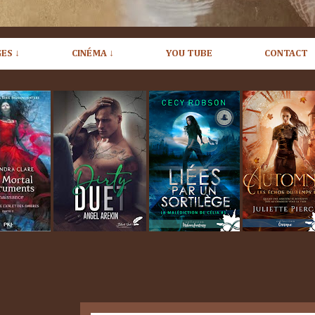
ES ↓
CINÉMA ↓
YOU TUBE
CONTACT