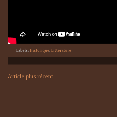
Labels:
Historique
,
Littérature
Article plus récent