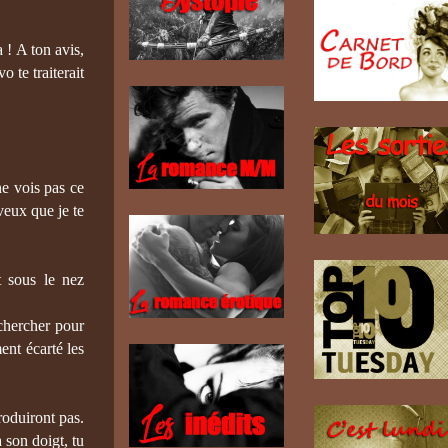
 ! A ton avis,
 te traiterait
ne vois pas ce
veux que je te
t sous le nez
 chercher pour
ent écarté les
roduiront pas.
 son doigt, tu