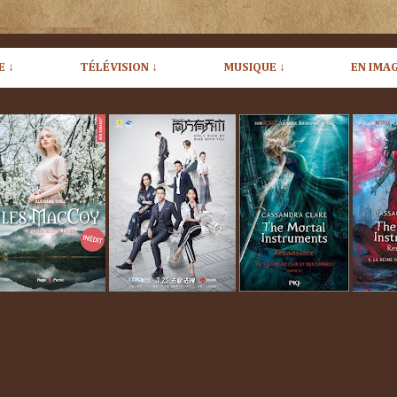
E ↓
TÉLÉVISION ↓
MUSIQUE ↓
EN IMAG