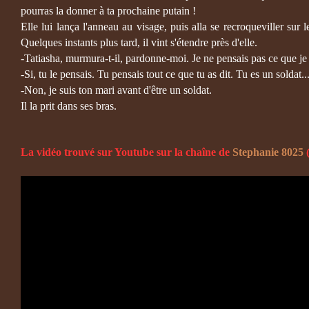
pourras la donner à ta prochaine putain !
Elle lui lança l'anneau au visage, puis alla se recroqueviller sur
Quelques instants plus tard, il vint s'étendre près d'elle.
-Tatiasha, murmura-t-il, pardonne-moi. Je ne pensais pas ce que je 
-Si, tu le pensais. Tu pensais tout ce que tu as dit. Tu es un soldat..
-Non, je suis ton mari avant d'être un soldat.
Il la prit dans ses bras.
La vidéo trouvé sur Youtube sur la chaîne de
Stephanie 8025
(