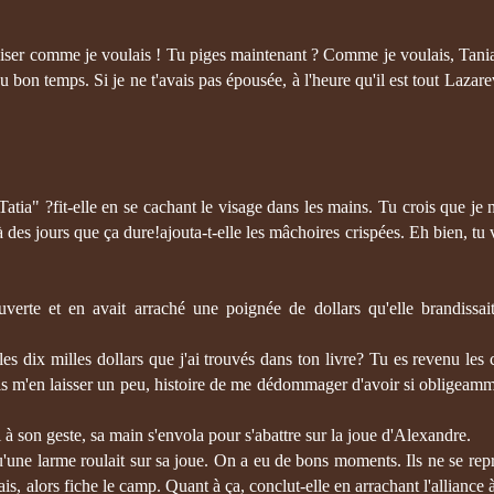
baiser comme je voulais ! Tu piges maintenant ? Comme je voulais, Tania
bon temps. Si je ne t'avais pas épousée, à l'heure qu'il est tout Lazarevo
"Tatia" ?fit-elle en se cachant le visage dans les mains. Tu crois que je 
là des jours que ça dure!ajouta-t-elle les mâchoires crispées. Eh bien, tu 
erte et en avait arraché une poignée de dollars qu'elle brandissai
s dix milles dollars que j'ai trouvés dans ton livre? Tu es revenu les
is m'en laisser un peu, histoire de me dédommager d'avoir si obligeamm
hi à son geste, sa main s'envola pour s'abattre sur la joue d'Alexandre.
qu'une larme roulait sur sa joue. On a eu de bons moments. Ils ne se rep
s, alors fiche le camp. Quant à ça, conclut-elle en arrachant l'alliance à