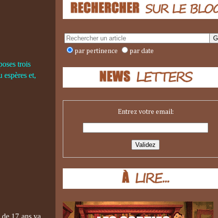
par pertinence
par date
 poses trois
u espères et,
Entrez votre email:
e de 17 ans va