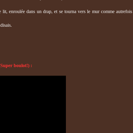
 le lit, enroulée dans un drap, et se tourna vers le mur comme autrefoi
disais.
.
Super boulot!) :