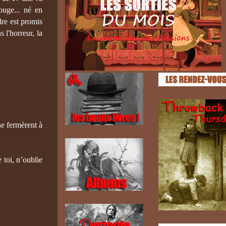
ouge... né en
dre est promis
 l'horreur, la
se fermèrent à
 toi, n’oublie