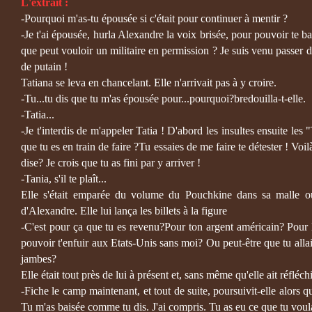
L'extrait :
-Pourquoi m'as-tu épousée si c'était pour continuer à mentir ?
-Je t'ai épousée, hurla Alexandre la voix brisée, pour pouvoir te 
que peut vouloir un militaire en permission ? Je suis venu passer du 
de putain !
Tatiana se leva en chancelant. Elle n'arrivait pas à y croire.
-Tu...tu dis que tu m'as épousée pour...pourquoi?bredouilla-t-elle.
-Tatia...
-Je t'interdis de m'appeler Tatia ! D'abord les insultes ensuite les 
que tu es en train de faire ?Tu essaies de me faire te détester ! Voi
dise? Je crois que tu as fini par y arriver !
-Tania, s'il te plaît...
Elle s'était emparée du volume du Pouchkine dans sa malle ouv
d'Alexandre. Elle lui lança les billets à la figure
-C'est pour ça que tu es revenu?Pour ton argent américain? Pour le
pouvoir t'enfuir aux Etats-Unis sans moi? Ou peut-être que tu alla
jambes?
Elle était tout près de lui à présent et, sans même qu'elle ait réfléc
-Fiche le camp maintenant, et tout de suite, poursuivit-elle alors 
Tu m'as baisée comme tu dis. J'ai compris. Tu as eu ce que tu voulai