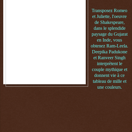
Transposez Romeo
et Juliette, l'oeuvre
de Shakespeare,
dans le splendide
paysage du Gujarat
en Inde, vous
obtenez Ram-Leela.
Deepika Padukone
et Ranveer Singh
interprètent le
couple mythique et
donnent vie à ce
tableau de mille et
une couleurs.