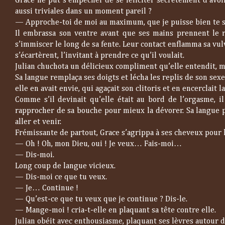
Grace ne put s’empêcher de se féliciter secrètement d’avoir
aussi triviales dans un moment pareil ?
—
Approche-toi de moi au maximum, que je puisse bien te s
Il embrassa son ventre avant que ses mains prennent le re
s’immiscer le long de sa fente. Leur contact enflamma sa vu
s’écartèrent, l’invitant à prendre ce qu’il voulait.
Julian chuchota un délicieux compliment qu’elle entendit, mai
Sa langue remplaça ses doigts et lécha les replis de son sex
elle en avait envie, qui agaçait son clitoris et en encerclait l
Comme s’il devinait qu’elle était au bord de l’orgasme, il
rapprocher de sa bouche pour mieux la dévorer. Sa langue p
aller et venir.
Frémissante de partout, Grace s’agrippa à ses cheveux pour l’
—
Oh ! Oh, mon Dieu, oui ! Je veux… Fais-moi…
—
Dis-moi.
Long coup de langue vicieux.
—
Dis-moi ce que tu veux.
—
Je… Continue !
—
Qu’est-ce que tu veux que je continue ? Dis-le.
—
Mange-moi ! cria-t-elle en plaquant sa tête contre elle.
Julian obéit avec enthousiasme, plaquant ses lèvres autour d