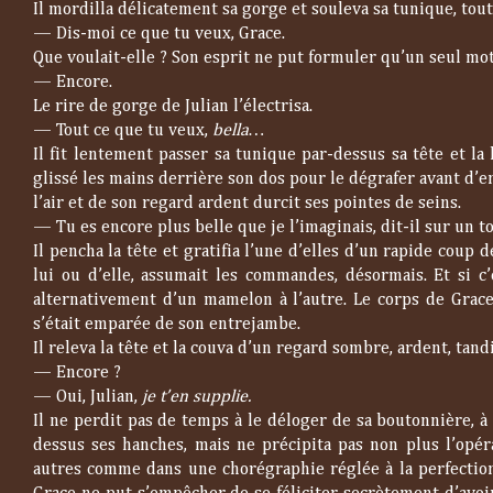
Il mordilla délicatement sa gorge et souleva sa tunique, tou
—
Dis-moi ce que tu veux, Grace.
Que voulait-elle ? Son esprit ne put formuler qu’un seul mot
—
Encore.
Le rire de gorge de Julian l’électrisa.
—
Tout ce que tu veux,
bella…
Il fit lentement passer sa tunique par-dessus sa tête et la
glissé les mains derrière son dos pour le dégrafer avant d’en 
l’air et de son regard ardent durcit ses pointes de seins.
—
Tu es encore plus belle que je l’imaginais, dit-il sur un t
Il pencha la tête et gratifia l’une d’elles d’un rapide coup
lui ou d’elle, assumait les commandes, désormais. Et si c’
alternativement d’un mamelon à l’autre. Le corps de Grac
s’était emparée de son entrejambe.
Il releva la tête et la couva d’un regard sombre, ardent, tand
—
Encore ?
—
Oui, Julian,
je t’en supplie.
Il ne perdit pas de temps à le déloger de sa boutonnière, à
dessus ses hanches, mais ne précipita pas non plus l’opér
autres comme dans une chorégraphie réglée à la perfection.