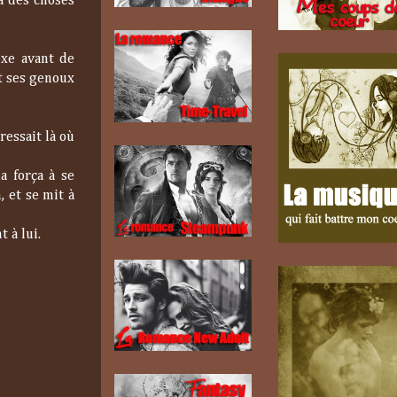
à des choses
exe avant de
t ses genoux
ressait là où
a força à se
 et se mit à
 à lui.