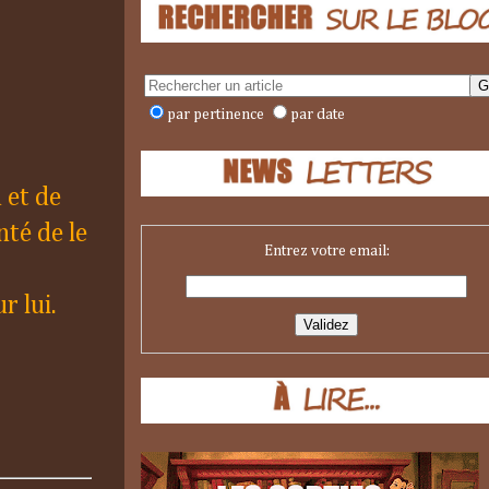
par pertinence
par date
 et de
nté de le
Entrez votre email:
r lui.