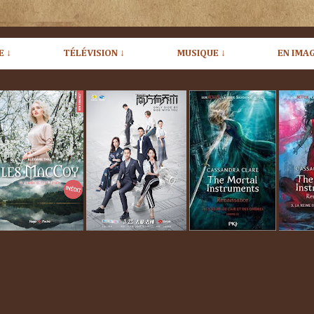
E ↓
TÉLÉVISION ↓
MUSIQUE ↓
EN IMAG