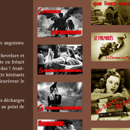
s angoisses.
 chevelure et
ate en frémit
 dos ? Avait-
ts hésitants
leurèrent le
es décharges
x au point de