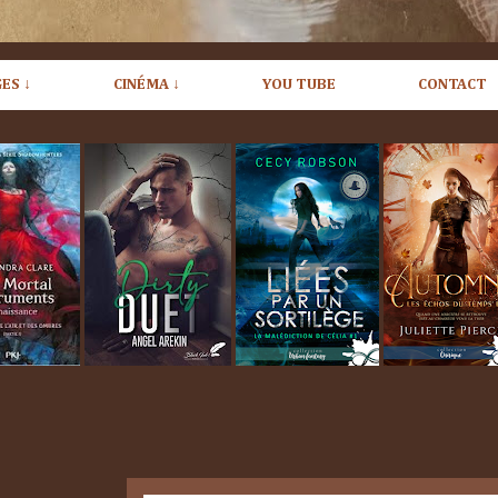
ES ↓
CINÉMA ↓
YOU TUBE
CONTACT