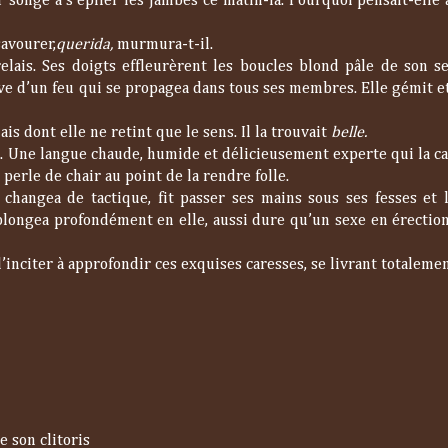
 songé à s’épiler les jambes ce matin-là. Pourquoi pensait-elle 
avourer,
querida,
murmura-t-il.
lais. Ses doigts effleurèrent les boucles blond pâle de son s
lve d’un feu qui se propagea dans tous ses membres. Elle gémit e
s dont elle ne retint que le sens. Il la trouvait
belle.
e. Une langue chaude, humide et délicieusement experte qui la ca
a perle de chair au point de la rendre folle.
 changea de tactique, fit passer ses mains sous ses fesses et l
longea profondément en elle, aussi dure qu’un sexe en érection,
inciter à approfondir ces exquises caresses, se livrant totalement
e son clitoris