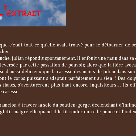
e c’était tout ce qu’elle avait trouvé pour le détourner de se
cher.
bouche. Julian répondit spontanément. Il enfouit une main dans sa
leversée par cette passation de pouvoir, alors que la fière avoc
ose d’aussi délicieux que la caresse des mains de Julian dans son
nt le corps puissant s’adaptait parfaitement au sien ? Des doig
flancs, s’aventurèrent plus haut encore, inquisiteurs… Ils eff
e caresse.
 mamelon à travers la soie du soutien-gorge, déclenchant d’infim
lutit malgré elle quand il le fit rouler entre le pouce et l’inde