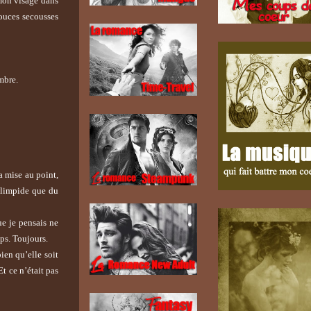
 mon visage dans
douces secousses
mbre.
a mise au point,
i limpide que du
ue je pensais ne
mps. Toujours.
ien qu’elle soit
Et ce n’était pas