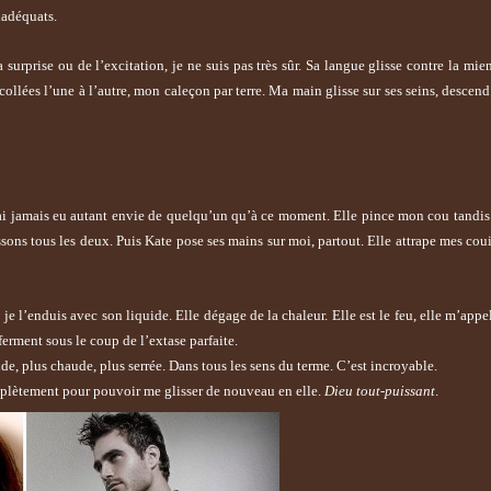
nadéquats.
la surprise ou de l’excitation, je ne suis pas très sûr. Sa langue glisse contre la mi
collées l’une à l’autre, mon caleçon par terre. Ma main glisse sur ses seins, descend
’ai jamais eu autant envie de quelqu’un qu’à ce moment. Elle pince mon cou tandi
sons tous les deux. Puis Kate pose ses mains sur moi, partout. Elle attrape mes coui
, je l’enduis avec son liquide. Elle dégage de la chaleur. Elle est le feu, elle m’appel
ferment sous le coup de l’extase parfaite.
de, plus chaude, plus serrée. Dans tous les sens du terme. C’est incroyable.
omplètement pour pouvoir me glisser de nouveau en elle.
Dieu tout-puissant
.