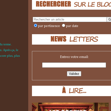
par pertinence
par date
du terme.
x. Après ça, le
core plus, plus
Entrez votre email: