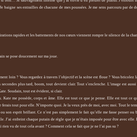
t si bon… Si sauvagement intense que j’ai envie d’en pleurer de plaisir. J’enfouis
le. Je baigne ses entrailles de chacune de mes poussées. Je me sens parcouru par de 
pirations rapides et les battements de nos cœurs viennent rompre le silence de la cha
main se pose doucement sur ma joue.
t loin ? Vous regardez à travers l’objectif et la scène est floue ? Vous bricolez l
secondes plus tard, boom, tout devient clair. Tout s’enclenche. L’image est auss
ate. Soudain, tout est évident, si clair.
 Kate me possède, corps et âme. Elle est tout ce que je pense. Elle est tout ce q
Je ferais tout pour elle. N’importe quoi. Je la veux près de moi, avec moi. Tout le te
 son esprit brillant. Ce n’est pas simplement le fait qu’elle me fasse penser ou b
lle. J’ai enfreint chaque putain de règle que je m’étais imposée pour être avec elle. 
i rien vu de tout cela avant ? Comment cela se fait que je ne l’ai pas su ?