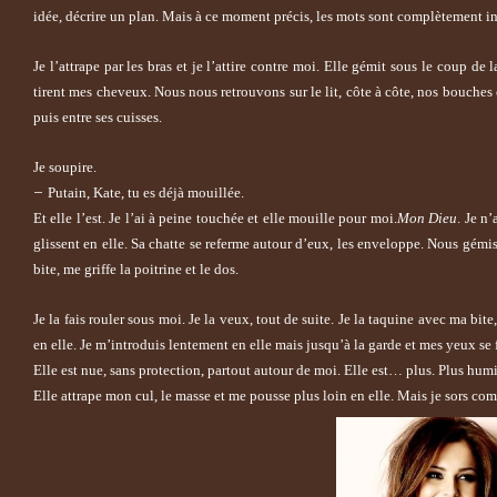
idée, décrire un plan. Mais à ce moment précis, les mots sont complètement i
Je l’attrape par les bras et je l’attire contre moi. Elle gémit sous le coup de 
tirent mes cheveux. Nous nous retrouvons sur le lit, côte à côte, nos bouches 
puis entre ses cuisses.
Je soupire.
–
Putain, Kate, tu es déjà mouillée.
Et elle l’est. Je l’ai à peine touchée et elle mouille pour moi.
Mon Dieu
. Je n
glissent en elle. Sa chatte se referme autour d’eux, les enveloppe. Nous gémis
bite, me griffe la poitrine et le dos.
Je la fais rouler sous moi. Je la veux, tout de suite. Je la taquine avec ma bite
en elle. Je m’introduis lentement en elle mais jusqu’à la garde et mes yeux se 
Elle est nue, sans protection, partout autour de moi. Elle est… plus. Plus humi
Elle attrape mon cul, le masse et me pousse plus loin en elle. Mais je sors c