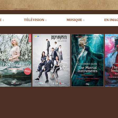
E ↓
TÉLÉVISION ↓
MUSIQUE ↓
EN IMAG