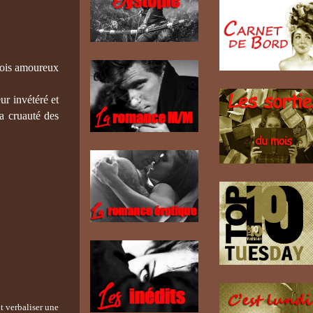
 fois amoureux
ur invétéré et
a cruauté des
t verbaliser une