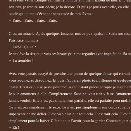
Je la sens venir. Chaque centimètre humide et brûlant autour de moi. Et c’es
son cou, je respire son odeur, je la dévore. Et puis je jouis avec elle, en el
tandis qu’un mot s’échappe sans cesse de mes lèvres :
–
Kate… Kate… Kate… Kate…
C’est un miracle. Après quelques instants, nos corps s’apaisent. Seuls nos res
Puis Kate murmure :
–
Drew ? Ça va ?
Je soulève la tête et je vois ses beaux yeux me regarder avec inquiétude. Sa 
–
Tu trembles !
Avez-vous jamais essayé de prendre une photo de quelque chose qui est vraimen
vous zoomez et dézoomez. Et puis l’appareil photo tourbillonne et quelques 
cristal. C’est ce qui se passe pour moi, à cet instant précis, lorsque je regarde K
Je suis amoureux d’elle. Complètement. Sans pouvoir rien y faire. Amoureux.
jamais vouloir. Elle n’est pas simplement parfaite, elle est parfaite pour moi. 
Ce n’est pas simplement le sexe. Ce n’est pas simplement son corps superbe ou
impatiente de me défier. C’est bien plus que tout cela. C’est tout cela. C’est e
simplement pour la baiser. C’était pour l’avoir, pour la garder. Comment je n’a
–
Eh !