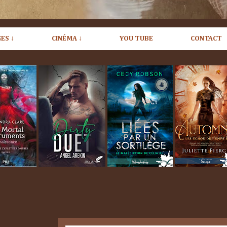
ES ↓
CINÉMA ↓
YOU TUBE
CONTACT