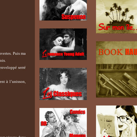
uvertes. Puis ma
ois.
 enveloppé serré
ent à l’unisson,