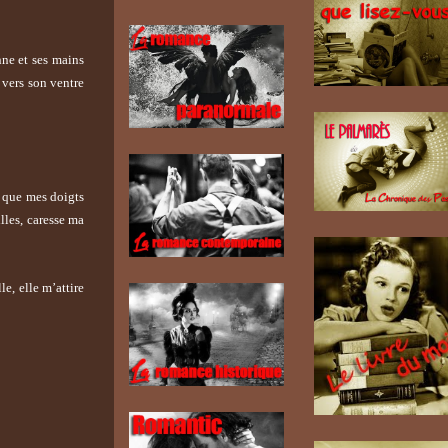
enne et ses mains
 vers son ventre
s que mes doigts
lles, caresse ma
le, elle m’attire