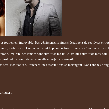
d et foutrement incroyable. Des gémissements aigus s’échappent de ses lèvres entro
l’autre, violemment. Comme si c’était la première fois. Comme si c’était la dernière f
nveloppe ma bite, ses jambes sont autour de ma taille, ses bras autour de mon cou,
 profond. Je voudrais rester en elle et ne jamais ressortir.
sa tête. Nos fronts se touchent, nos respirations se mélangent. Nos hanches boug
murmurer :