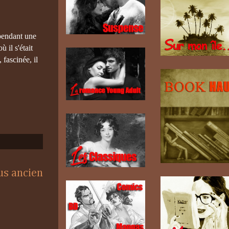
 pendant une
 il s'était
fascinée, il
lus ancien