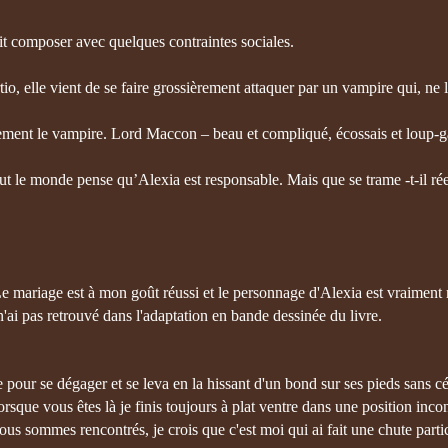
it composer avec quelques contraintes sociales.
tio, elle vient de se faire grossièrement attaquer par un vampire qui, ne l
ement le vampire. Lord Maccon – beau et compliqué, écossais et loup-g
out le monde pense qu’Alexia est responsable. Mais que se trame -t-il r
 mariage est à mon goût réussi et le personnage d'Alexia est vraiment 
'ai pas retrouvé dans l'adaptation en bande dessinée du livre.
ême pour se dégager et se leva en la hissant d'un bond sur ses pieds sans 
rsque vous êtes là je finis toujours à plat ventre dans une position inc
us sommes rencontrés, je crois que c'est moi qui ai fait une chute parti