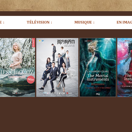
E ↓
TÉLÉVISION ↓
MUSIQUE ↓
EN IMAG