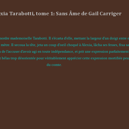
exia Tarabotti, tome 1: Sans Âme de Gail Carriger
re mademoiselle Tarabotti. Il s'écarta d'elle, mettant la largeur d'un doigt entre e
 mètre. Il secoua la tête, jeta un coup d'oeil choqué à Alexia, lâcha ses fesses, fixa 
in de l'accuser d'avoir agi en toute indépendance, et prit une expression parfaitemen
 hélas trop désorientée pour véritablement apprécier cette expression mortifiée peu
du comte.