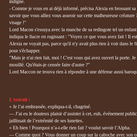
indigne.
- Comme je vous en ai déjà informé, précisa Alexia en brossant sa 
savoir que vous alliez vous asseoir sur cette malheureuse créature 
visage !"
Lord Macon s'essuya avec la manche de sa redingote tel un enfant po
indiqua le fiacre en rugissant : "Voyez ce que vous avez fait ! Il est
Alexia ne voyait pas, parce qu'il n'y avait plus rien à voir dans le 
pour s'échapper.
"Mais je n'ai rien fait, moi ! C'est vous qui avez ouvert la porte.
mouillé. Qu'étais-je censée faire d'autre ?"
Lord Maccon ne trouva rien à répondre à une défense aussi baroq
L'extrait :
« Je l’ai embrassée, expliqua-t-il, chagriné.
— J’ai eu le douteux plaisir d’assister à cet, euh, événement public
jaillissait de l’extrémité de ses lunettes.
« Eh bien ! Pourquoi n’a-t-elle rien fait ? voulut savoir l’Alpha.
— Comme quoi ? Vous donner un coup sur la caboche avec son ombrell