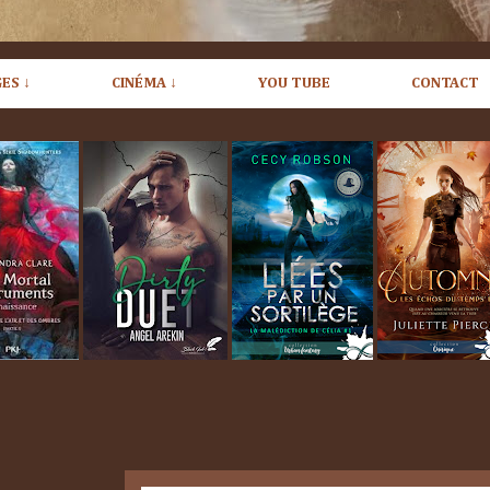
ES ↓
CINÉMA ↓
YOU TUBE
CONTACT