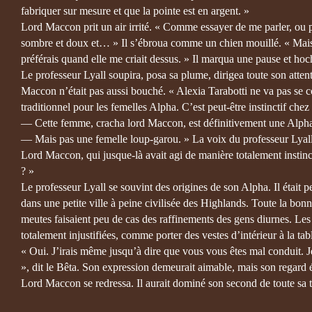
fabriquer sur mesure et que la pointe est en argent. »
Lord Maccon prit un air irrité. « Comme essayer de me parler, ou p
sombre et doux et… » Il s’ébroua comme un chien mouillé. « Mais n
préférais quand elle me criait dessus. » Il marqua une pause et hocha
Le professeur Lyall soupira, posa sa plume, dirigea toute son attenti
Maccon n’était pas aussi bouché. « Alexia Tarabotti ne va pas se c
traditionnel pour les femelles Alpha. C’est peut-être instinctif 
— Cette femme, cracha lord Maccon, est définitivement une Alpha 
— Mais pas une femelle loup-garou. » La voix du professeur Lyall
Lord Maccon, qui jusque-là avait agi de manière totalement instinct
? »
Le professeur Lyall se souvint des origines de son Alpha. Il était p
dans une petite ville à peine civilisée des Highlands. Toute la bo
meutes faisaient peu de cas des raffinements des gens diurnes. Les
totalement injustifiées, comme porter des vestes d’intérieur à la ta
« Oui. J’irais même jusqu’à dire que vous vous êtes mal conduit. 
», dit le Bêta. Son expression demeurait aimable, mais son regard é
Lord Maccon se redressa. Il aurait dominé son second de toute sa ta