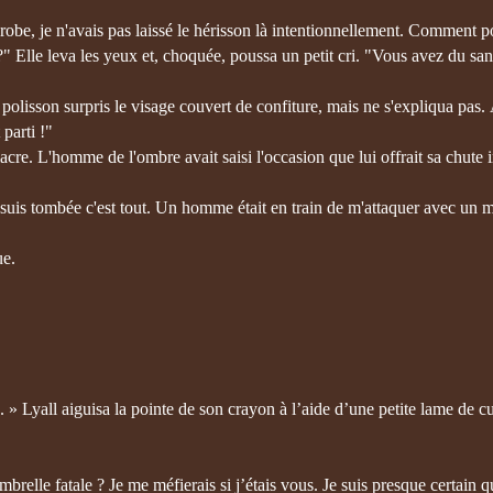
robe, je n'avais pas laissé le hérisson là intentionnellement. Comment p
?" Elle leva les yeux et, choquée, poussa un petit cri. "Vous avez du san
lisson surpris le visage couvert de confiture, mais ne s'expliqua pas. À
 parti !"
fiacre. L'homme de l'ombre avait saisi l'occasion que lui offrait sa chute 
 Je suis tombée c'est tout. Un homme était en train de m'attaquer avec un
ue.
. » Lyall aiguisa la pointe de son crayon à l’aide d’une petite lame de c
e fatale ? Je me méfierais si j’étais vous. Je suis presque certain qu’