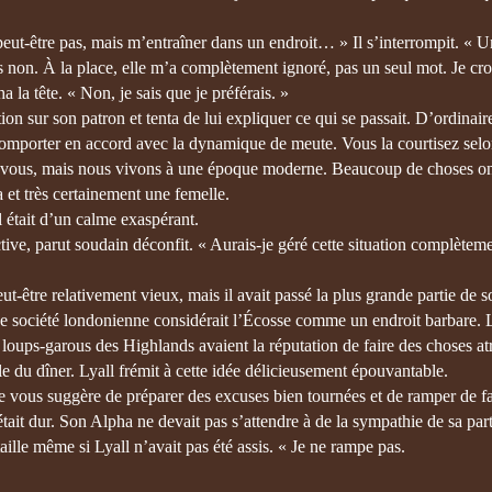
eut-être pas, mais m’entraîner dans un endroit… » Il s’interrompit. « U
on. À la place, elle m’a complètement ignoré, pas un seul mot. Je cro
 la tête. « Non, je sais que je préférais. »
on sur son patron et tenta de lui expliquer ce qui se passait. D’ordinaire
omporter en accord avec la dynamique de meute. Vous la courtisez selon
chez vous, mais nous vivons à une époque moderne. Beaucoup de choses o
et très certainement une femelle.
 était d’un calme exaspérant.
ive, parut soudain déconfit. « Aurais-je géré cette situation complèteme
eut-être relativement vieux, mais il avait passé la plus grande partie de 
nne société londonienne considérait l’Écosse comme un endroit barbare. L
 loups-garous des Highlands avaient la réputation de faire des choses at
ble du dîner. Lyall frémit à cette idée délicieusement épouvantable.
Je vous suggère de préparer des excuses bien tournées et de ramper de f
tait dur. Son Alpha ne devait pas s’attendre à de la sympathie de sa part
ille même si Lyall n’avait pas été assis. « Je ne rampe pas.