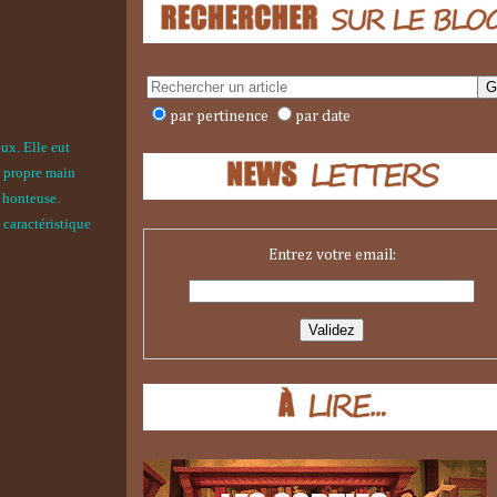
par pertinence
par date
ux. Elle eut
sa propre main
t honteuse.
 caractéristique
Entrez votre email: