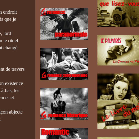
n endroit
is que je
, lord
 le rituel
nt changé.
nt de travers
son existence
à-bas, les
roces et
açon abjecte
.