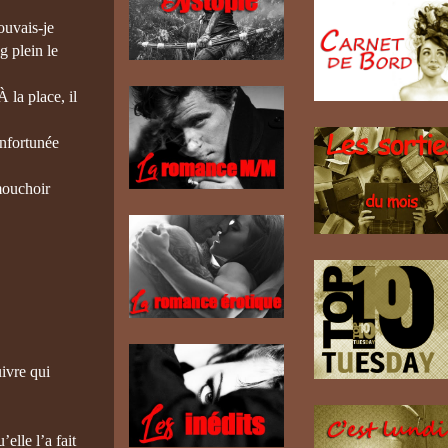
ouvais-je
g plein le
 la place, il
infortunée
 mouchoir
uivre qui
elle l’a fait