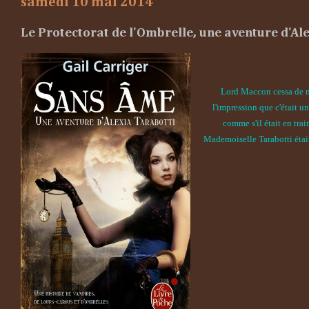
samedi 10 mai 2014
Le Protectorat de l'Ombrelle, une aventure d'Al
Lord Maccon cessa de mord
l'impression que c'était un
comme s'il était en tra
Mademoiselle Tarabotti était