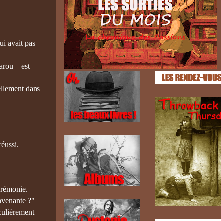
ui avait pas
arou – est
éellement dans
réussi.
cérémonie.
onvenante ?"
culièrement