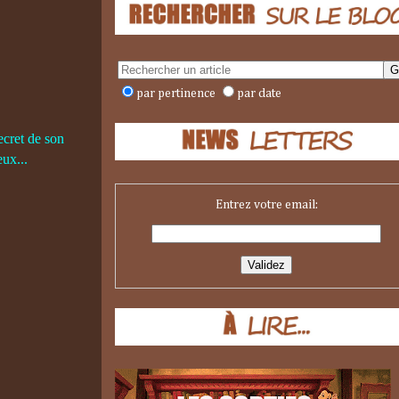
par pertinence
par date
ecret de son
ux...
Entrez votre email: