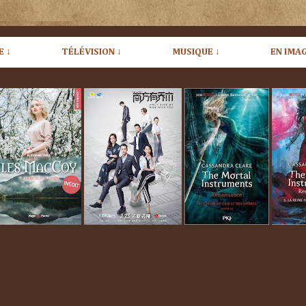
E ↓
TÉLÉVISION ↓
MUSIQUE ↓
EN IMAG