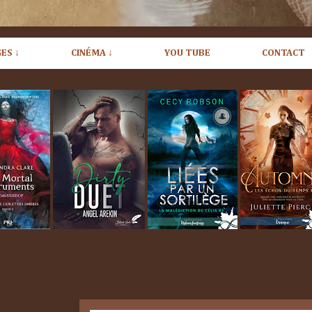
ES ↓
CINÉMA ↓
YOU TUBE
CONTACT