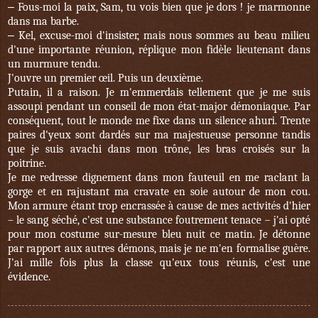
–
Fous-moi la paix, Sam, tu vois bien que je dors ! je marmonne
dans ma barbe.
–
Kel, excuse-moi d'insister, mais nous sommes au beau milieu
d'une importante réunion, réplique mon fidèle lieutenant dans
un murmure tendu.
J'ouvre un premier œil. Puis un deuxième.
Putain, il a raison. Je m'emmerdais tellement que je me suis
assoupi pendant un conseil de mon état-major démoniaque. Par
conséquent, tout le monde me fixe dans un silence ahuri. Trente
paires d'yeux sont dardés sur ma majestueuse personne tandis
que je suis avachi dans mon trône, les bras croisés sur la
poitrine.
Je me redresse dignement dans mon fauteuil en me raclant la
gorge et en rajustant ma cravate en soie autour de mon cou.
Mon armure étant trop encrassée à cause de mes activités d'hier
– le sang séché, c'est une substance foutrement tenace – j'ai opté
pour mon costume sur-mesure bleu nuit ce matin. Je détonne
par rapport aux autres démons, mais je ne m'en formalise guère.
J'ai mille fois plus la classe qu'eux tous réunis, c'est une
évidence.