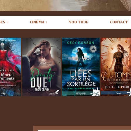
ES ↓
CINÉMA ↓
YOU TUBE
CONTACT