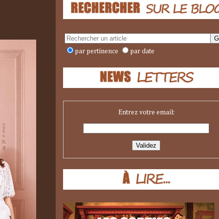
par pertinence
par date
Entrez votre email: