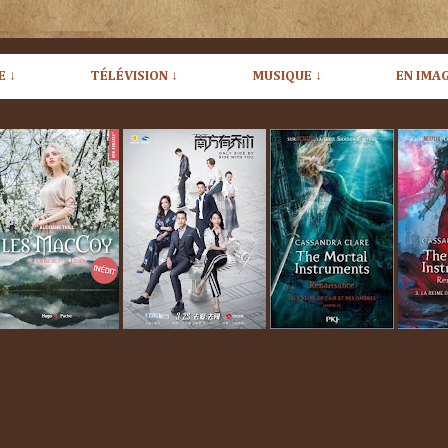
E ↓
TÉLÉVISION ↓
MUSIQUE ↓
EN IMAG