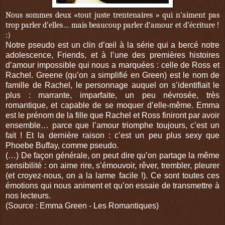
Nous sommes deux «tout juste trentenaires » qui n’aiment pas
trop parler d’elles… mais beaucoup parler d’amour et d’écriture !
:)
Notre pseudo est un clin d’œil à la série qui a bercé notre
adolescence, Friends, et à l’une des premières histoires
d’amour impossible qui nous a marquées : celle de Ross et
Rachel. Greene (qu’on a simplifié en Green) est le nom de
famille de Rachel, le personnage auquel on s’identifiait le
plus : marrante, imparfaite, un peu névrosée, très
romantique, et capable de se moquer d’elle-même. Emma
est le prénom de la fille que Rachel et Ross finiront par avoir
ensemble… parce que l’amour triomphe toujours, c’est un
fait ! Et la dernière raison : c’est un peu plus sexy que
Phoebe Buffay, comme pseudo.
(…) De façon générale, on peut dire qu’on partage la même
sensibilité : on aime rire, s’émouvoir, rêver, trembler, pleurer
(et croyez-nous, on a la larme facile !). Ce sont toutes ces
émotions qui nous animent et qu’on essaie de transmettre à
nos lecteurs.
(Source : Emma Green - Les Romantiques)