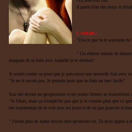
-Tu dois être fou.
Il partit d'un rire doux et désa
L'extrait :
"Est-ce que tu te souviens de 
" On étaient entrain de danser.
moquais de la faim avec laquelle je te désirais"
Je souris contre sa peau que je parcourus une nouvelle fois avec ma 
"Je ne le savais pas. Je pensais juste que tu étais un mec facile"
Son rire devint un grognement et ses mains fermes se resserrèrent 
"Je l'étais, mais ça n'empêche pas que je te voulais plus que ce qu
me tourmentais de te voir tous les jours et de ne pas pouvoir te tou
" J'avais plus de haine envers moi qu'envers toi. Tu m'as appris à m'