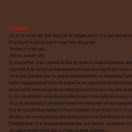
L'extrait :
-Si tu es venue me dire adieu,ne te fatigue pas.Je n'ai pas besoin d
Une boule se forma tout à coup dans ma gorge.
-Bones ce n'est pas...
-Ne me touche pas!
Je m'apprêtais à lui caresser le dos de la main, mais il repoussa mo
regardait,et la fureur qui transparaissait dans son regard me cloua s
-Non.Pas question que tu arrives tranquillement en empestant l'odeu
colère transparaissait dans chacunes de ses paroles et les transform
qu'un faible humain qui ne pourrait pas survivre sans ton aide,mai
Il cria ces derniers mots.Je tressaillis.Bones s'assouplit les mains,
-Si je le souhaitait,je pourrai te mettre en morceaux de mes propr
si je le voulais.Mais malgré cela,tu continues à me traiter avec le m
dit que cela n'avait aucune importance,mais c'est fini.Hier,tu as c
l'oublier,donc je te posesla question une fois encore : pourquoi es-
-Je suis revenue parce que je t'aime et nous sommes...