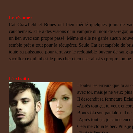
Le résumé :
Cat Crawfield et Bones ont bien mérité quelques jours de vac
cauchemars. Elle a des visions d'un vampire du nom de Gregor, un
un lien avec son propre passé. Même si elle ne garde aucun souv
semble prêt à tout pour la récupérer. Seule Cat est capable de briser
toute sa puissance pour terrasser le redoutable buveur de sang qu'
sacrifier ce qui lui est le plus cher et creuser ainsi sa propre tombe.
L'extrait :
-Toutes les erreurs que tu as
avec toi, mais je ne veux plus 
Il descendit sa fermeture Eclai
-Après tout ça, tu veux enco
Bones ôta son pantalon. Il ne
-Après tout ça, je t'aime encor
Cela me cloua le bec. Puis je 