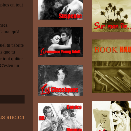
pires en tout
nses.
'aurai qu'à
el tu t'abrite
is que tu
 tout quitter
C'esten lui
lus ancien