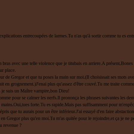
'explications entrecoupées de larmes.Tu n'as qu'à sortir comme tu es ent
n bras avec une telle violence que je titubais en arriere.A présent,Bone
ur place.
r de Gregor et que tu poses la main sur moi.(Il choisissait ses mots ave
ait en grognement.)J'enai plus qu'assez d'être couvé.Tu me traite comme 
s je suis un Maître vampire,bon Dieu!
 comme pour se calmer les nerfs.Il prononça les phrases suivantes les dent
es mains.Oui,tues forte.Tu es rapide.Mais pas suffisamment pour m'enpêc
épris que tu aurais pour un être inférieur.J'ai essayé d'en faire abstactio
ru en Gregor plus qu'en moi.Tu m'as quitée pour le rejoindre,et ça je ne 
tu revenue ?