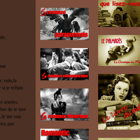
rée.
s me
c soin,la
si je n'étais
s serrées.
her de te tuer
n.Je me suis
peux pas