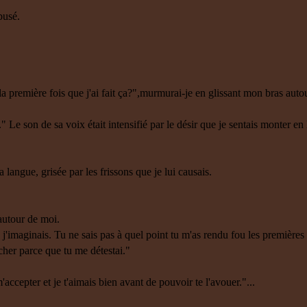
busé.
la première fois que j'ai fait ça?",murmurai-je en glissant mon bras autou
" Le son de sa voix était intensifié par le désir que je sentais monter en l
langue, grisée par les frissons que je lui causais.
autour de moi.
e j'imaginais. Tu ne sais pas à quel point tu m'as rendu fou les première
cher parce que tu me détestai."
accepter et je t'aimais bien avant de pouvoir te l'avouer."...