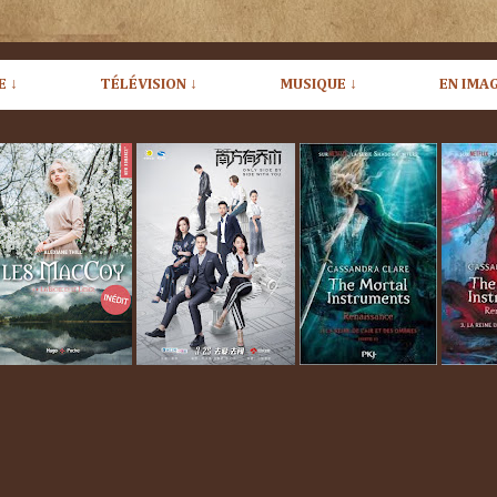
E ↓
TÉLÉVISION ↓
MUSIQUE ↓
EN IMAG