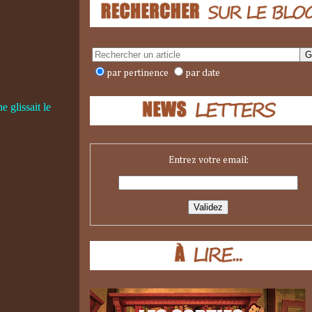
par pertinence
par date
 glissait le
Entrez votre email: