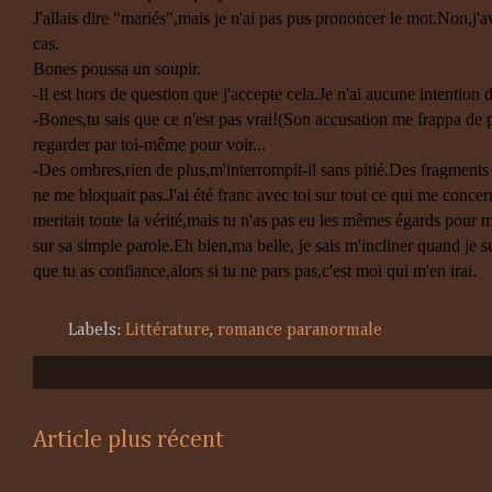
J'allais dire "mariés",mais je n'ai pas pus prononcer le mot.Non,j'a
cas.
Bones poussa un soupir.
-Il est hors de question que j'accepte cela.Je n'ai aucune intention
-Bones,tu sais que ce n'est pas vrai!(Son accusation me frappa de pl
regarder par toi-même pour voir...
-Des ombres,rien de plus,m'interrompit-il sans pitié.Des fragments 
ne me bloquait pas.J'ai été franc avec toi sur tout ce qui me conce
meritait toute la vérité,mais tu n'as pas eu les mêmes égards pour m
sur sa simple parole.Eh bien,ma belle, je sais m'incliner quand je su
que tu as confiance,alors si tu ne pars pas,c'est moi qui m'en irai.
Labels:
Littérature
,
romance paranormale
Article plus récent