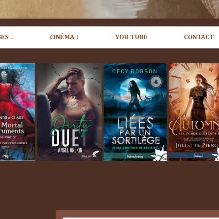
ES ↓
CINÉMA ↓
YOU TUBE
CONTACT