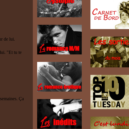
r de lui.
ui. "Et tu te
s semaines. Ça