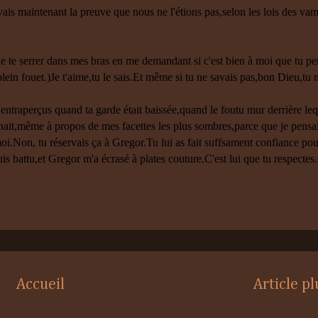
vais maintenant la preuve que nous ne l'étions pas,selon les lois des vam
 de te serrer dans mes bras en me demandant si c'est bien à moi que tu pe
ein fouet.)Je t'aime,tu le sais.Et même si tu ne savais pas,bon Dieu,tu n
entraperçus quand ta garde était baissée,quand le foutu mur derrière lequ
rnait,même à propos de mes facettes les plus sombres,parce que je pensa
oi.Non, tu réservais ça à Gregor.Tu lui as fait suffsament confiance pour
is battu,et Gregor m'a écrasé à plates couture.C'est lui que tu respectes.
Accueil
Article p