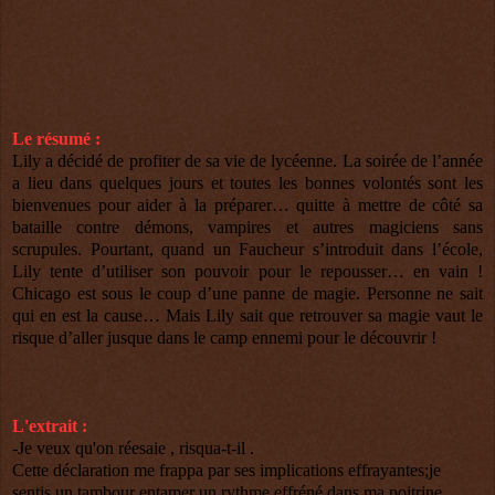
Le résumé :
Lily a décidé de profiter de sa vie de lycéenne. La soirée de l’année
a lieu dans quelques jours et toutes les bonnes volontés sont les
bienvenues pour aider à la préparer… quitte à mettre de côté sa
bataille contre démons, vampires et autres magiciens sans
scrupules. Pourtant, quand un Faucheur s’introduit dans l’école,
Lily tente d’utiliser son pouvoir pour le repousser… en vain !
Chicago est sous le coup d’une panne de magie. Personne ne sait
qui en est la cause… Mais Lily sait que retrouver sa magie vaut le
risque d’aller jusque dans le camp ennemi pour le découvrir !
L'extrait :
-Je veux qu'on réesaie , risqua-t-il .
Cette déclaration me frappa par ses implications effrayantes;je
sentis un tambour entamer un rythme effréné dans ma poitrine .