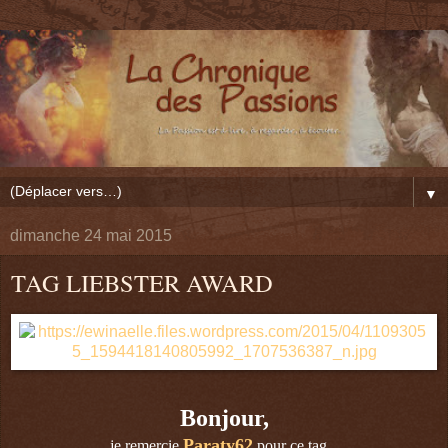
▼
dimanche 24 mai 2015
TAG LIEBSTER AWARD
Bonjour,
Paraty62
je remercie
pour ce tag.