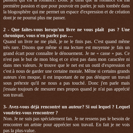
première passion et que pour pouvoir en parler, je suis tombée dans
la blogosphère qui me permet un espace d'expression et de création
dont je ne pourrai plus me passer.
2 -
Que faites-vous lorsqu'un livre ne vous plaît pas ? Une
chronique, vous n'en parlez pas …
Quand un livre ne me plaît, je ne le finis pas. C'est quand même
très rare. Disons que même si ma lecture est moyenne je fais un
grand écart pour connaître le dénouement. Je ne « casse » pas. Ce
n'est pas le but de mon blog et ce n'est pas dans mon caractère ni
dans mes valeurs. Je trouve que le net est un outil d'expression et
c'est à nous de garder une certaine morale. Même si certains grands
auteurs s'en moque, il est important de ne pas dénigrer un travail
sous prétexte qu'il ne nous a pas touché. Donc j'en parle mais
j'essaie toujours de mesurer mes propos quand je n'ai pas apprécié
son travail.
3-
Avez-vous déjà rencontré un auteur? Si oui lequel ? Lequel
voudriez-vous rencontrer ?
Non. Je ne suis pas spécialement fan. Je ne ressens pas le besoin de
rencontrer un artiste pour apprécier son travail. En fait je ne vois
pas la plus-value.