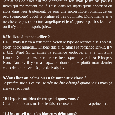
Je n'ai pas de titres qui me viennent en tête mais je n'aime pas les
livres qui me mettent mal à l'aise dans les sujets qu'ils abordent ou
alors dans leur traitement. Je suis une incorrigible romantique un
peu (beaucoup) cucul la praline et très optimiste. Donc même si je
ne cherche pas de lecture angélique et je n'apprécie pas les lectures
ou il n'y a aucun espoir, joie...
8-
Un livre à me conseiller ?
UN... mais il y en a tellement. Selon le type de lectrice que l'on est,
selon notre humeur... Disons que si tu aimes la romance Bit-lit, il y
a J.R. Ward Si tu aimes la romance érotique, il y a Christina
Lauren. Si tu aimes la romance historique, il y a Lisa Kleypas.
Non. J'arrête, il y en a trop... Je donne allez plutôt mon dernier
coup de cœur avec Rogue de Katy Evans.
9-
Vous lisez au calme ou en faisant autre chose ?
Je préfère lire au calme. Je déteste être dérangé quand je lis mais ça
arrive si souvent !
10-
Depuis combien de temps bloguez vous ?
Cela fait deux ans mais je le fais sérieusement depuis à peine un an.
11-
Un conseil pour les blogeurs débutants?