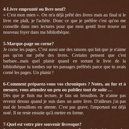
4-
Livre emprunté ou livre neuf?
« C'est mon mien ». On m'a déjà prêté des livres mais au final si le
livre me plaît, je l'achète. Donc ce que je préfère c'est qu'on me
conseille dans mes lectures pour que mon gentil livre trouve un
nouveau foyer dans ma bibliothèque.
5-
Marque-page ou corne?
Je corne les pages. C'est aussi une des raisons qui fait que je n'aime
pas qu'on me prête des livres. Certains pensent que c'est
barbare...mais quel plaisir quand en sortant le livre de la
bibliothèque tu tombes sur tes passages préférés parce que tu avais
corné les pages. Un plaisir !
6-
Comment préparez-vous vos chroniques ? Notes, au fur et à
mesure, vous attendez un peu ou publiez tout de suite …
Dès que je finis ma lecture, je fais un brouillon. Je n'aime pas
revenir dessus quand je suis dans un autre livre. D'ailleurs j'ai pas
mal de brouillons en attente. C'est pas grave, l'important est déjà
noté. Il ne reste ensuite qu'à mettre en forme.
7-
Quel est votre pire souvenir livresque?